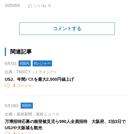
2025/8/8
0
コメントする
関連記事
8月5日
#国内
#レジャー
出典：TRAICY（トライシー）
USJ、年間パスを最大2,000円値上げ
2
コメント
6月19日
#国内
出典：産経新聞：産経ニュース
万博招待応募の能登被災児ら990人全員招待 大阪府、2泊3日で
USJや大阪城も観光
4
コメント