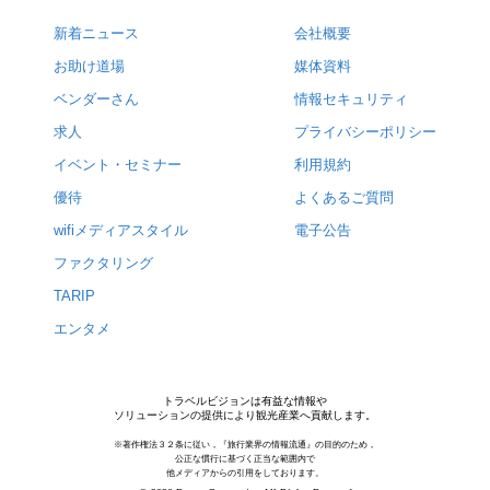
新着ニュース
会社概要
お助け道場
媒体資料
ベンダーさん
情報セキュリティ
求人
プライバシーポリシー
イベント・セミナー
利用規約
優待
よくあるご質問
wifiメディアスタイル
電子公告
ファクタリング
TARIP
エンタメ
トラベルビジョンは有益な情報や
ソリューションの提供により観光産業へ貢献します。
※著作権法３２条に従い，『旅行業界の情報流通』の目的のため，
公正な慣行に基づく正当な範囲内で
他メディアからの引用をしております。