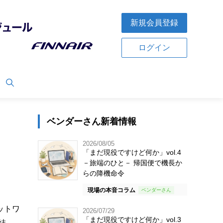
新規会員登録
ログイン
ベンダーさん新着情報
2026/08/05
「まだ現役ですけど何か」vol.4
－旅端のひと－ 帰国便で機長か
らの降機命令
現場の本音コラム
ットワ
2026/07/29
「まだ現役ですけど何か」vol.3
結