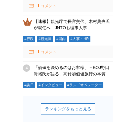
1
コメント
【速報】観光庁で長官交代、木村典央氏
が就任へ JNTOも理事人事
#行政
#観光局
#国内
#人事・HR
1
コメント
「価値を決めるのはお客様」－BOJ野口
貴裕氏が語る、高付加価値旅行の本質
#訪日
#インタビュー
#ランドオペレーター