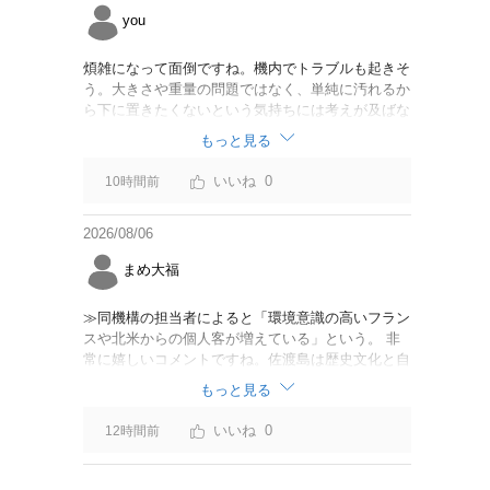
you
煩雑になって面倒ですね。機内でトラブルも起きそ
う。大きさや重量の問題ではなく、単純に汚れるか
ら下に置きたくないという気持ちには考えが及ばな
かったのでしょうかね。いっそ、荷物棚を撤去した
もっと見る
座席を作って、座席指定も荷物も含んだプランとす
べて無しで格安プランで分けてもらった方がシンプ
0
10時間前
ルで分かりやすいかも。どんどん料金が細分化され
て面倒です。
2026/08/06
まめ大福
≫同機構の担当者によると「環境意識の高いフラン
スや北米からの個人客が増えている」という。 非
常に嬉しいコメントですね。佐渡島は歴史文化と自
然が相まっての土地となっているので、個人的には
もっと見る
環境意識の低い人は来ないでほしいです。「金がと
れるんじゃないか」と勝手に穴掘ったりしそうな国
0
12時間前
の人は来ないでほしいですね。