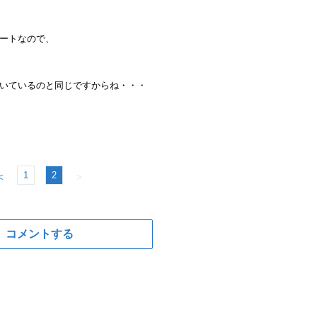
ートなので、
いているのと同じですからね・・・
1
2
＜
＞
コメントする