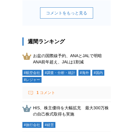
コメントをもっと見る
週間ランキング
お盆の国際線予約、ANAとJALで明暗
ANA前年超え、JALは1割減
#航空会社
#調査・分析・統計
#海外
#国内
#レジャー
1
コメント
HIS、株主優待を大幅拡充 最大300万株
の自己株式取得も実施
#旅行会社
#経営