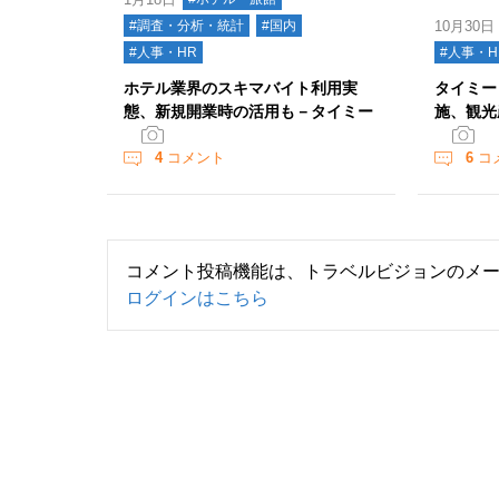
#調査・分析・統計
#国内
10月30日
#人事・HR
#人事・H
ホテル業界のスキマバイト利用実
タイミー
態、新規開業時の活用も－タイミー
施、観光
4
コメント
6
コ
コメント投稿機能は、トラベルビジョンのメ
ログインはこちら