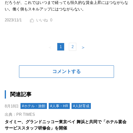
だろうが、これではいつまで経っても恒久的な賃金上昇にはつながらな
い。働く側もスキルアップにはつながらない。
2023/11/1
0
1
2
＜
＞
コメントする
関連記事
8月18日
#ホテル・旅館
#人事・HR
#人財育成
出典：PR TIMES
タイミー、グランドニッコー東京ベイ 舞浜と共同で「ホテル宴会
サービススタッフ研修会」を開催