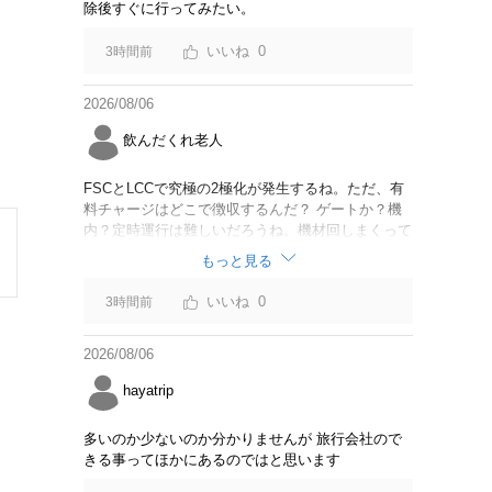
除後すぐに行ってみたい。
0
3時間前
2026/08/06
飲んだくれ老人
FSCとLCCで究極の2極化が発生するね。ただ、有
料チャージはどこで徴収するんだ？ ゲートか？機
内？定時運行は難しいだろうね。機材回しまくって
るからジェットスター豪州路線は全便遅延するんじ
もっと見る
ゃないか。
0
3時間前
2026/08/06
hayatrip
多いのか少ないのか分かりませんが 旅行会社ので
きる事ってほかにあるのではと思います