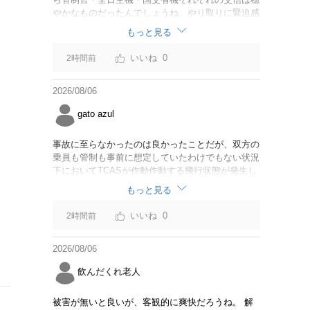
やかなものだったんでしょうね。やり取りに緊迫感
がなかったのならば今回の判断は正しいと思いま
もっと見る
す。
0
2時間前
2026/08/06
gato azul
事故に至らなかったのは良かったことだが、双方の
乗員も管制も事前に想定していたわけでもない状況
下においてTCASが作動作動する飛行状態が発生し
たことは事実。CABは身内可愛やでこのままうやむ
もっと見る
やにするつもりだろうか？
0
2時間前
2026/08/06
飲んだくれ老人
被害が無いと良いが、客観的に爽快だろうね。 解