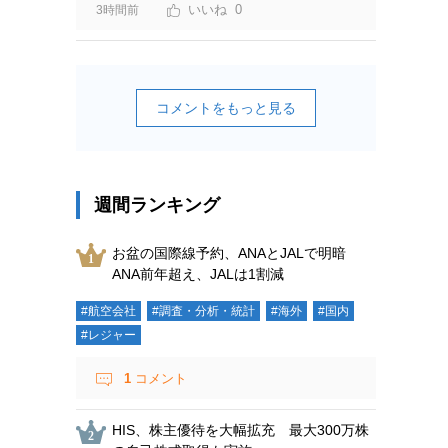
0
3時間前
コメントをもっと見る
週間ランキング
お盆の国際線予約、ANAとJALで明暗
ANA前年超え、JALは1割減
#航空会社
#調査・分析・統計
#海外
#国内
#レジャー
1
コメント
HIS、株主優待を大幅拡充 最大300万株