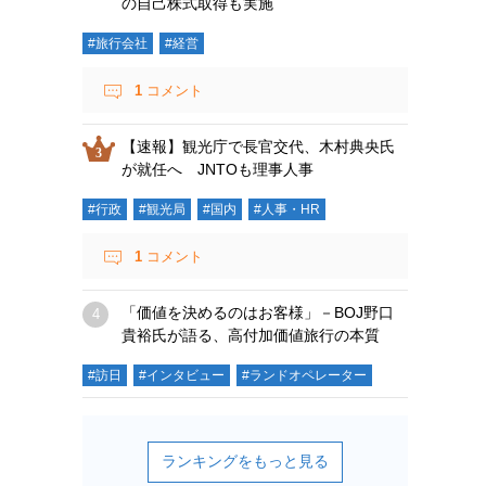
の自己株式取得も実施
#旅行会社
#経営
1
コメント
【速報】観光庁で長官交代、木村典央氏
が就任へ JNTOも理事人事
#行政
#観光局
#国内
#人事・HR
1
コメント
「価値を決めるのはお客様」－BOJ野口
貴裕氏が語る、高付加価値旅行の本質
#訪日
#インタビュー
#ランドオペレーター