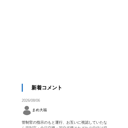
新着コメント
2026/08/06
まめ大福
管制官の指示のもと運行、お互いに視認していたな
ら管制官・全日空機・国交省機それぞれの交信は穏