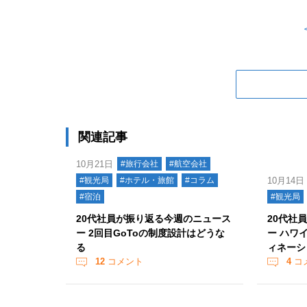
関連記事
10月21日
#旅行会社
#航空会社
#観光局
#ホテル・旅館
#コラム
10月14日
#宿泊
#観光局
20代社員が振り返る今週のニュース
20代社
ー 2回目GoToの制度設計はどうな
ー ハワ
る
ィネーシ
12
コメント
4
コ