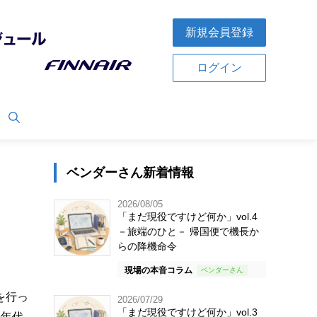
新規会員登録
ログイン
ベンダーさん新着情報
2026/08/05
「まだ現役ですけど何か」vol.4
－旅端のひと－ 帰国便で機長か
らの降機命令
現場の本音コラム
を行っ
2026/07/29
「まだ現役ですけど何か」vol.3
の年代