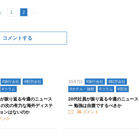
1
2
＜
＞
コメントする
#旅行会社
#航空会社
10月7日
#旅行会社
#航空会社
#コラム
#ホテル・旅館
#コラム
#宿泊
員が振り返る今週のニュース
20代社員が振り返る今週のニュース
イの次の有力な海外ディステ
ー 勉強は自腹でするべきか
ョンはないのか
16
コメント
メント