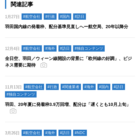
関連記事
1月27日
#航空会社
#行政
#国内
#訪日
羽田国内線の発着枠、配分基準見直しへー航空局、20年以降分
12月4日
#航空会社
#海外
#訪日
#独自コンテンツ
全日空、羽田／ウィーン線開設の背景に「欧州線の好調」、ビジ
ネス需要に期待
11月13日
#航空会社
#行政
#関連業者
#海外
#国内
#訪日
#独自コンテンツ
羽田、20年夏に発着枠3.9万回増、配分は「遅くとも10月上旬」
3月26日
#航空会社
#海外
#訪日
#NDC