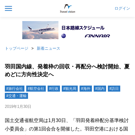
ログイン
トップページ
新着ニュース
羽田国内線、発着枠の回収・再配分へ検討開始、夏
めどに方向性決定へ
#旅行会社
#航空会社
#行政
#観光局
#海外
#国内
#訪日
#交通・運輸
2019年1月30日
国土交通省航空局は1月30日、「羽田発着枠配分基準検討
小委員会」の第1回会合を開催した。羽田空港における国