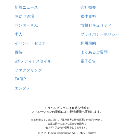
新着ニュース
会社概要
お助け道場
媒体資料
ベンダーさん
情報セキュリティ
求人
プライバシーポリシー
イベント・セミナー
利用規約
優待
よくあるご質問
wifiメディアスタイル
電子公告
ファクタリング
TARIP
エンタメ
トラベルビジョンは有益な情報や
ソリューションの提供により観光産業へ貢献します。
※著作権法３２条に従い，『旅行業界の情報流通』の目的のため，
公正な慣行に基づく正当な範囲内で
他メディアからの引用をしております。
© 2020 F-ness Corporation All Rights Reserved