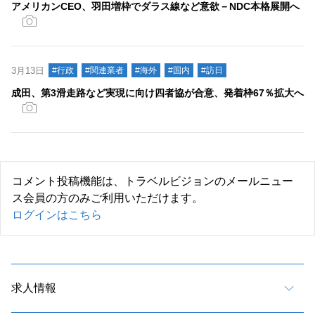
アメリカンCEO、羽田増枠でダラス線など意欲－NDC本格展開へ
3月13日
#行政
#関連業者
#海外
#国内
#訪日
成田、第3滑走路など実現に向け四者協が合意、発着枠67％拡大へ
コメント投稿機能は、トラベルビジョンのメールニュー
ス会員の方のみご利用いただけます。
ログインはこちら
求人情報