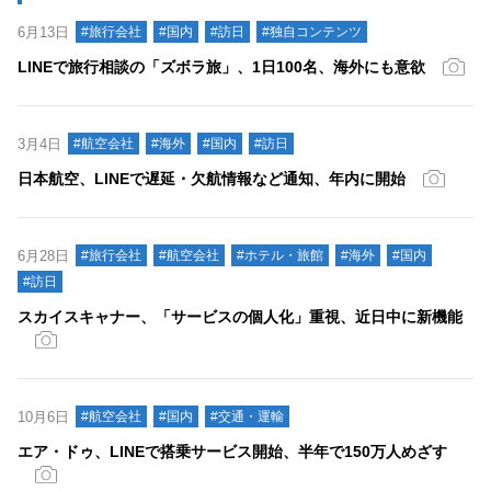
6月13日
#旅行会社
#国内
#訪日
#独自コンテンツ
LINEで旅行相談の「ズボラ旅」、1日100名、海外にも意欲
3月4日
#航空会社
#海外
#国内
#訪日
日本航空、LINEで遅延・欠航情報など通知、年内に開始
6月28日
#旅行会社
#航空会社
#ホテル・旅館
#海外
#国内
#訪日
スカイスキャナー、「サービスの個人化」重視、近日中に新機能
10月6日
#航空会社
#国内
#交通・運輸
エア・ドゥ、LINEで搭乗サービス開始、半年で150万人めざす