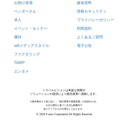
お助け道場
媒体資料
ベンダーさん
情報セキュリティ
求人
プライバシーポリシー
イベント・セミナー
利用規約
優待
よくあるご質問
wifiメディアスタイル
電子公告
ファクタリング
TARIP
エンタメ
トラベルビジョンは有益な情報や
ソリューションの提供により観光産業へ貢献します。
※著作権法３２条に従い，『旅行業界の情報流通』の目的のため，
公正な慣行に基づく正当な範囲内で
他メディアからの引用をしております。
© 2020 F-ness Corporation All Rights Reserved