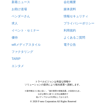
新着ニュース
会社概要
お助け道場
媒体資料
ベンダーさん
情報セキュリティ
求人
プライバシーポリシー
イベント・セミナー
利用規約
優待
よくあるご質問
wifiメディアスタイル
電子公告
ファクタリング
TARIP
エンタメ
トラベルビジョンは有益な情報や
ソリューションの提供により観光産業へ貢献します。
※著作権法３２条に従い，『旅行業界の情報流通』の目的のため，
公正な慣行に基づく正当な範囲内で
他メディアからの引用をしております。
© 2020 F-ness Corporation All Rights Reserved