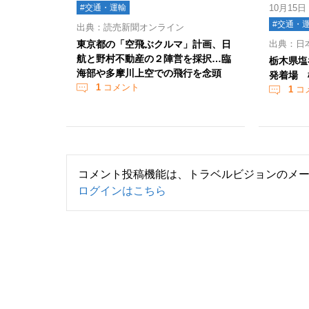
#交通・運輸
10月15日
#交通・
出典：読売新聞オンライン
東京都の「空飛ぶクルマ」計画、日
出典：日
航と野村不動産の２陣営を採択…臨
栃木県塩
海部や多摩川上空での飛行を念頭
発着場 
1
コメント
1
コ
コメント投稿機能は、トラベルビジョンのメ
ログインはこちら