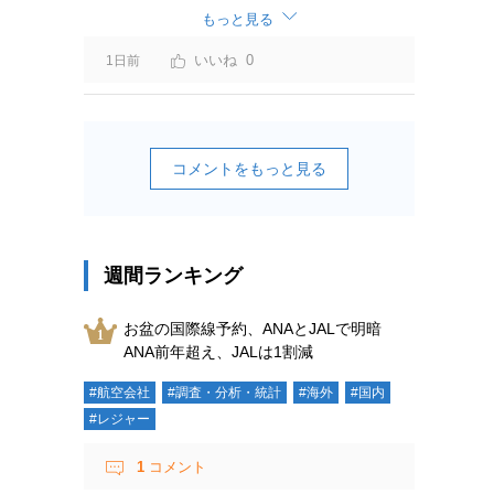
ーチャージ＝利益」と判断されますよ。
もっと見る
0
1日前
コメントをもっと見る
週間ランキング
お盆の国際線予約、ANAとJALで明暗
ANA前年超え、JALは1割減
#航空会社
#調査・分析・統計
#海外
#国内
#レジャー
1
コメント