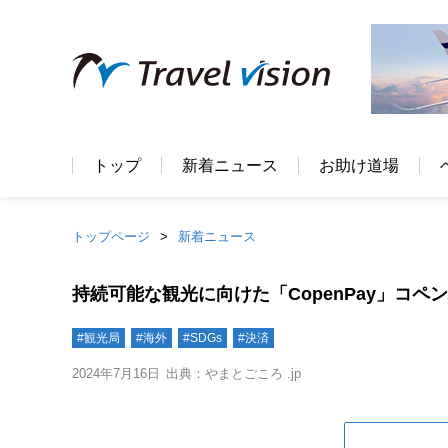
トップ
新着ニュース
お助け道場
トップページ
新着ニュース
持続可能な観光に向けた「CopenPay」コ
#観光局
#海外
#SDGs
#決済
2024年7月16日
出典：やまとごころ .jp