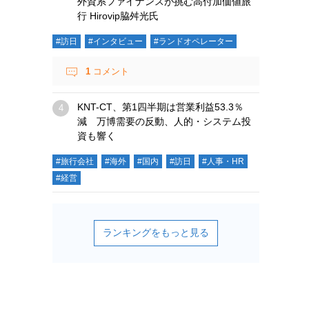
外資系ファイナンスが挑む高付加価値旅
行 Hirovip脇舛光氏
#訪日
#インタビュー
#ランドオペレーター
1
コメント
KNT-CT、第1四半期は営業利益53.3％
減 万博需要の反動、人的・システム投
資も響く
#旅行会社
#海外
#国内
#訪日
#人事・HR
#経営