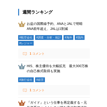
週間ランキング
お盆の国際線予約、ANAとJALで明暗
ANA前年超え、JALは1割減
#航空会社
#調査・分析・統計
#海外
#国内
#レジャー
1
コメント
HIS、株主優待を大幅拡充 最大300万株
の自己株式取得も実施
#旅行会社
#経営
1
コメント
『ガイド』という仕事を再定義する－元