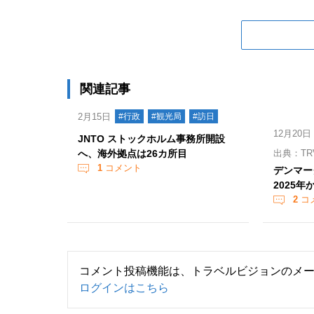
関連記事
2月15日
#行政
#観光局
#訪日
12月20日
JNTO ストックホルム事務所開設
へ、海外拠点は26カ所目
出典：TRV
1
コメント
デンマー
2025年
2
コ
コメント投稿機能は、トラベルビジョンのメ
ログインはこちら