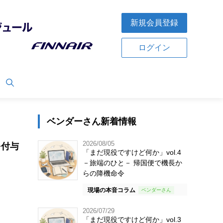
新規会員登録
ログイン
ベンダーさん新着情報
2026/08/05
を付与
「まだ現役ですけど何か」vol.4
－旅端のひと－ 帰国便で機長か
らの降機命令
現場の本音コラム
2026/07/29
「まだ現役ですけど何か」vol.3