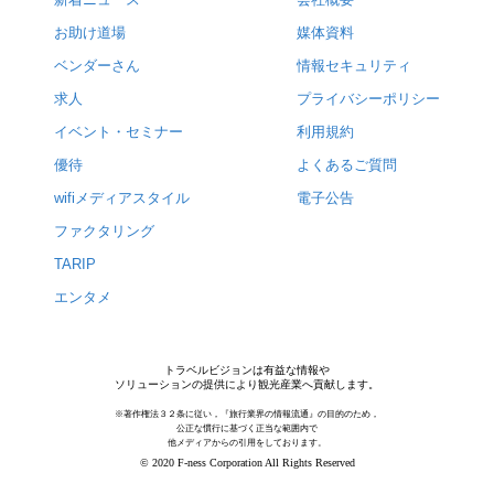
お助け道場
媒体資料
ベンダーさん
情報セキュリティ
求人
プライバシーポリシー
イベント・セミナー
利用規約
優待
よくあるご質問
wifiメディアスタイル
電子公告
ファクタリング
TARIP
エンタメ
トラベルビジョンは有益な情報や
ソリューションの提供により観光産業へ貢献します。
※著作権法３２条に従い，『旅行業界の情報流通』の目的のため，
公正な慣行に基づく正当な範囲内で
他メディアからの引用をしております。
© 2020 F-ness Corporation All Rights Reserved