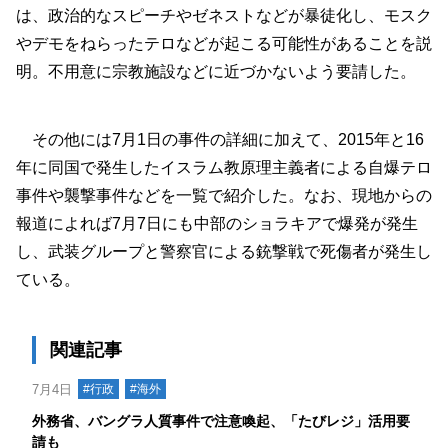
は、政治的なスピーチやゼネストなどが暴徒化し、モスク
やデモをねらったテロなどが起こる可能性があることを説
明。不用意に宗教施設などに近づかないよう要請した。
その他には7月1日の事件の詳細に加えて、2015年と16
年に同国で発生したイスラム教原理主義者による自爆テロ
事件や襲撃事件などを一覧で紹介した。なお、現地からの
報道によれば7月7日にも中部のショラキアで爆発が発生
し、武装グループと警察官による銃撃戦で死傷者が発生し
ている。
関連記事
7月4日
#行政
#海外
外務省、バングラ人質事件で注意喚起、「たびレジ」活用要
請も