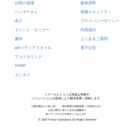
お助け道場
媒体資料
ベンダーさん
情報セキュリティ
求人
プライバシーポリシー
イベント・セミナー
利用規約
優待
よくあるご質問
wifiメディアスタイル
電子公告
ファクタリング
TARIP
エンタメ
トラベルビジョンは有益な情報や
ソリューションの提供により観光産業へ貢献します。
※著作権法３２条に従い，『旅行業界の情報流通』の目的のため，
公正な慣行に基づく正当な範囲内で
他メディアからの引用をしております。
© 2020 F-ness Corporation All Rights Reserved