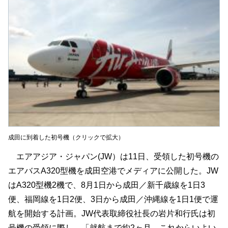
成田に到着した初号機（クリックで拡大）
エアアジア・ジャパン(JW）は11日、受領した初号機の
エアバスA320型機を成田空港でメディアに公開した。JW
はA320型機2機で、8月1日から成田／新千歳線を1日3
便、福岡線を1日2便、3日から成田／沖縄線を1日1便で運
航を開始する計画。JW代表取締役社長の岩片和行氏は初
号機の受領に際し、「就航まで約2ヶ月。これからいよい