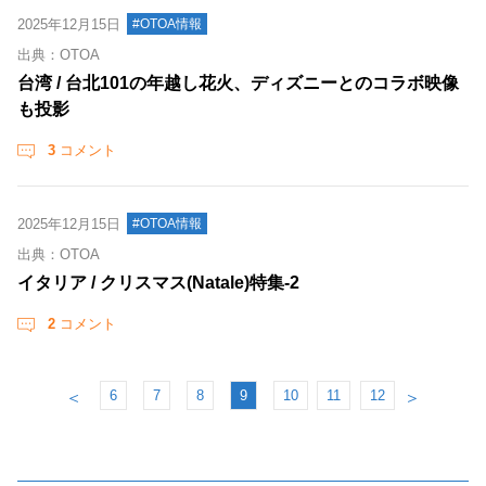
2025年12月15日
#OTOA情報
出典：OTOA
台湾 / 台北101の年越し花火、ディズニーとのコラボ映像
も投影
3
コメント
2025年12月15日
#OTOA情報
出典：OTOA
イタリア / クリスマス(Natale)特集‐2
2
コメント
6
7
8
9
10
11
12
＜
＞