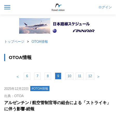
ログイン
トップページ
OTOA情報
OTOA情報
6
7
8
9
10
11
12
＜
＞
2025年12月22日
#OTOA情報
出典：OTOA
アルゼンチン / 航空管制官等の組合による「ストライキ」
に伴う影響‐続報