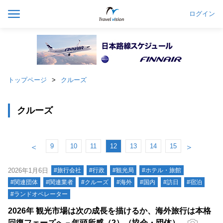
ログイン
トップページ
クルーズ
クルーズ
9
10
11
12
13
14
15
＜
＞
2026年1月6日
#旅行会社
#行政
#観光局
#ホテル・旅館
#関連団体
#関連業者
#クルーズ
#海外
#国内
#訪日
#宿泊
#ランドオペレーター
2026年 観光市場は次の成長を描けるか、海外旅行は本格
回復フェーズへ－年頭所感（2）（協会・団体）