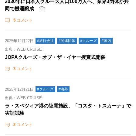
2030年に日本人クルーズ人口100万人へ、業界3団体が共
同で機運醸成
5
コメント
2025年12月22日
#旅行会社
#関連団体
#クルーズ
#国内
出典：WEB CRUISE
JOPAクルーズ・オブ・ザ・イヤー授賞式開催
3
コメント
2025年12月21日
#クルーズ
#海外
出典：WEB CRUISE
ラ・スペツィア港の陸電施設、「コスタ・トスカーナ」で
実証試験
2
コメント