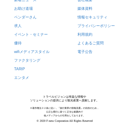
お助け道場
媒体資料
ベンダーさん
情報セキュリティ
求人
プライバシーポリシー
イベント・セミナー
利用規約
優待
よくあるご質問
wifiメディアスタイル
電子公告
ファクタリング
TARIP
エンタメ
トラベルビジョンは有益な情報や
ソリューションの提供により観光産業へ貢献します。
※著作権法３２条に従い，『旅行業界の情報流通』の目的のため，
公正な慣行に基づく正当な範囲内で
他メディアからの引用をしております。
© 2020 F-ness Corporation All Rights Reserved