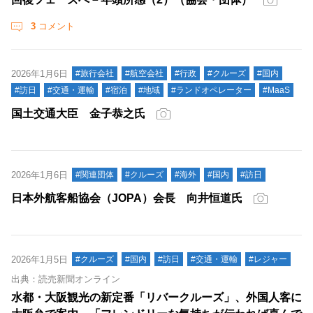
3
コメント
2026年1月6日
#旅行会社
#航空会社
#行政
#クルーズ
#国内
#訪日
#交通・運輸
#宿泊
#地域
#ランドオペレーター
#MaaS
国土交通大臣 金子恭之氏
2026年1月6日
#関連団体
#クルーズ
#海外
#国内
#訪日
日本外航客船協会（JOPA）会長 向井恒道氏
2026年1月5日
#クルーズ
#国内
#訪日
#交通・運輸
#レジャー
出典：読売新聞オンライン
水都・大阪観光の新定番「リバークルーズ」、外国人客に