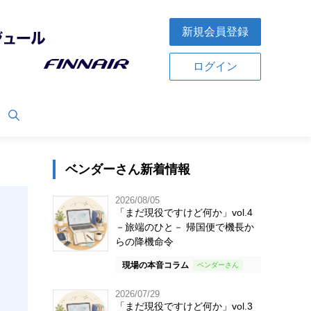
新規会員登録
ログイン
ベンダーさん新着情報
2026/08/05
「まだ現役ですけど何か」vol.4
－旅端のひと－ 帰国便で機長か
らの降機命令
現場の本音コラム
2026/07/29
「まだ現役ですけど何か」vol.3