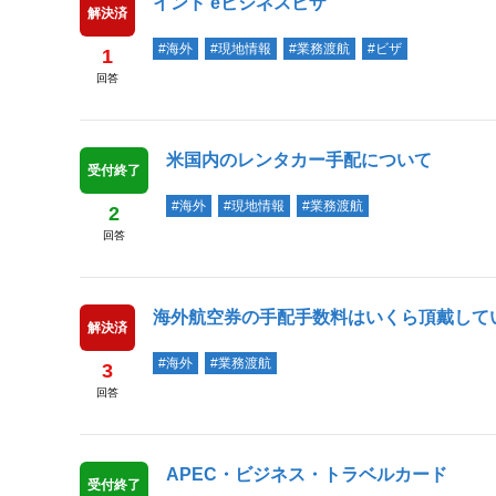
インド eビジネスビザ
解決済
#海外
#現地情報
#業務渡航
#ビザ
1
回答
米国内のレンタカー手配について
受付終了
#海外
#現地情報
#業務渡航
2
回答
海外航空券の手配手数料はいくら頂戴して
解決済
#海外
#業務渡航
3
回答
APEC・ビジネス・トラベルカード
受付終了