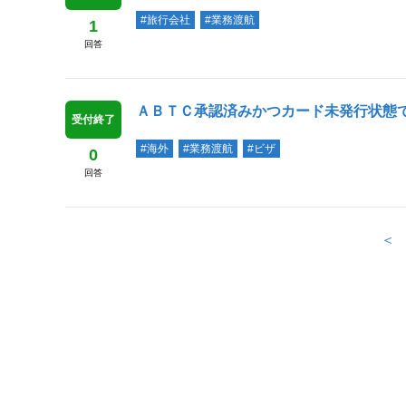
#旅行会社
#業務渡航
1
回答
ＡＢＴＣ承認済みかつカード未発行状態
受付終了
#海外
#業務渡航
#ビザ
0
回答
＜