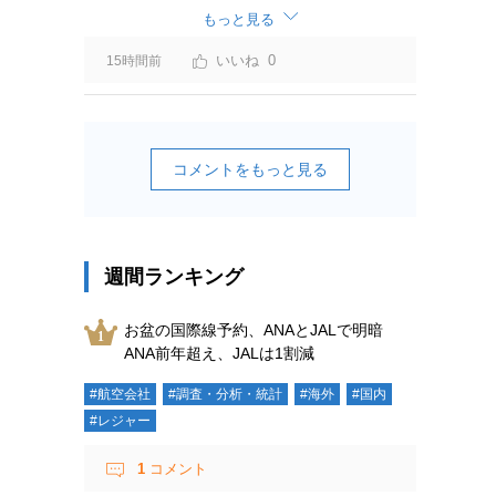
ーチャージ＝利益」と判断されますよ。
もっと見る
0
15時間前
コメントをもっと見る
週間ランキング
お盆の国際線予約、ANAとJALで明暗
ANA前年超え、JALは1割減
#航空会社
#調査・分析・統計
#海外
#国内
#レジャー
1
コメント