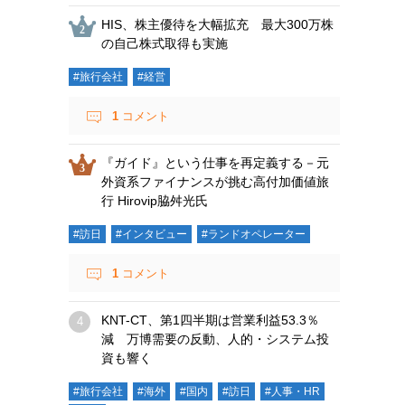
HIS、株主優待を大幅拡充 最大300万株
の自己株式取得も実施
#旅行会社
#経営
1
コメント
『ガイド』という仕事を再定義する－元
外資系ファイナンスが挑む高付加価値旅
行 Hirovip脇舛光氏
#訪日
#インタビュー
#ランドオペレーター
1
コメント
KNT-CT、第1四半期は営業利益53.3％
減 万博需要の反動、人的・システム投
資も響く
#旅行会社
#海外
#国内
#訪日
#人事・HR