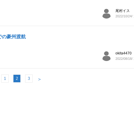
尾村イス
2022/10/24/ 
での豪州渡航
okita4470
2022/08/18/ 
1
2
3
＞