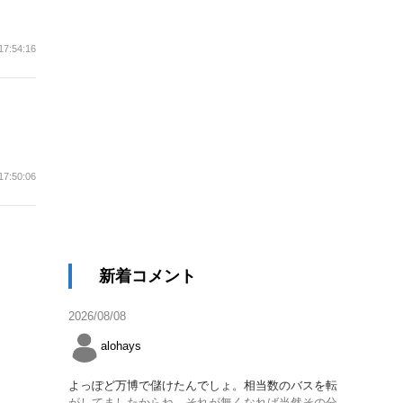
17:54:16
17:50:06
新着コメント
2026/08/08
alohays
よっぽど万博で儲けたんでしょ。相当数のバスを転
がしてましたからね。それが無くなれば当然その分