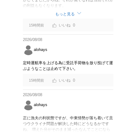
の利益もなくなります。
もっと見る
0
15時間前
2026/08/08
alohays
定時運航率を上げる為に受託手荷物を放り投げて運
ぶようなことは止めて下さい。
0
15時間前
2026/08/08
alohays
正に漁夫の利状態ですが、中東情勢が落ち着いて且
つウクライナ問題が解決した時にどうなるかです
ね。 増えた分がそのまま減ったなんてことになら