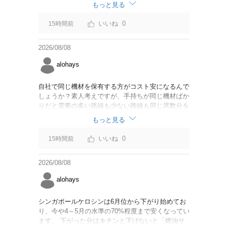
なければいいですが。
もっと見る
0
15時間前
2026/08/08
alohays
自社で同じ機材を保有する方がコスト安になるんで
しょうか？素人考えですが、手持ちが同じ機材ばか
りだと需要の多い路線も少ない路線も同じ席数分を
供給することになるので、需要が多い路線には大型
もっと見る
機材を当て、少ない路線には小型機材を当てるな
ど、席数を調整するにはリース契約の方が対応しや
0
15時間前
すいと思いました。
2026/08/08
alohays
シンガポールケロシンは6月位から下がり始めてお
り、今や4～5月の水準の70%程度まで安くなってい
ます。 下がった分はキチンと下げないと「燃油サ