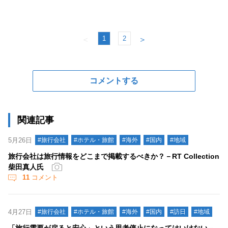
1
2
＜
＞
コメントする
関連記事
5月26日
#旅行会社
#ホテル・旅館
#海外
#国内
#地域
旅行会社は旅行情報をどこまで掲載するべきか？－RT Collection
柴田真人氏
11
コメント
4月27日
#旅行会社
#ホテル・旅館
#海外
#国内
#訪日
#地域