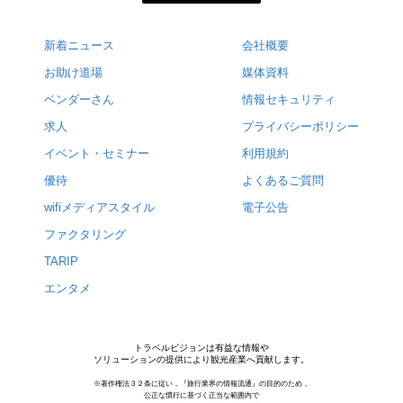
新着ニュース
会社概要
お助け道場
媒体資料
ベンダーさん
情報セキュリティ
求人
プライバシーポリシー
イベント・セミナー
利用規約
優待
よくあるご質問
wifiメディアスタイル
電子公告
ファクタリング
TARIP
エンタメ
トラベルビジョンは有益な情報や
ソリューションの提供により観光産業へ貢献します。
※著作権法３２条に従い，『旅行業界の情報流通』の目的のため，
公正な慣行に基づく正当な範囲内で