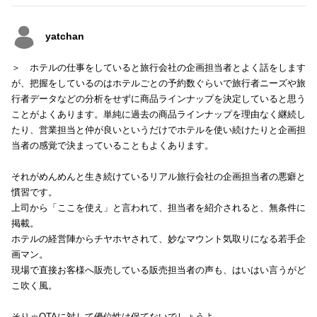
yatchan
＞ ホテルの仕事をしていると旅行会社の企画担当者とよく話をします
が、把握をしているのはホテルごとの予約数ぐらいで旅行者ニーズや旅
行者データなどの分析をせずに商品ラインナップを決定していると思う
ことがよくあります。単純に過去の商品ラインナップを理由なく継続し
たり、営業担当と仲が良いというだけでホテルを使い続けたりと企画担
当者の感覚で決まっていることもよくあります。
それがめんめんと生き続けているリアル旅行会社の企画担当者の悪癖と
慣習です。
上司から「ここを使え」と言われて、担当者を紹介されると、無条件に
掲載。
ホテルの経営陣からチヤホヤされて、妙なマウント気取りになる若手企
画マン。
現場で直接お客様へ販売している販売担当者の声も、はいはい言うがど
こ吹く風。
そりゃOTAに対して優位性は保てないでしょうよ。