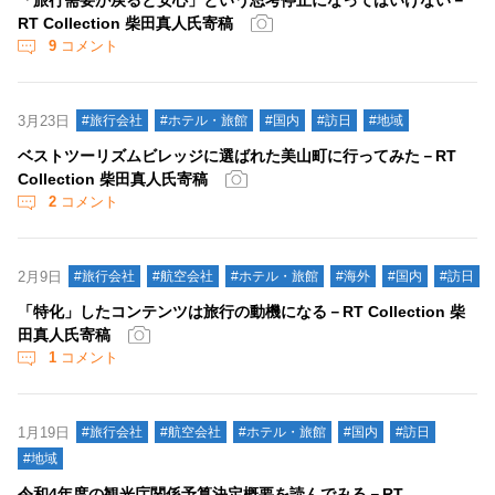
「旅行需要が戻ると安心」という思考停止になってはいけない－
RT Collection 柴田真人氏寄稿
9
コメント
3月23日
#旅行会社
#ホテル・旅館
#国内
#訪日
#地域
ベストツーリズムビレッジに選ばれた美山町に行ってみた－RT
Collection 柴田真人氏寄稿
2
コメント
2月9日
#旅行会社
#航空会社
#ホテル・旅館
#海外
#国内
#訪日
「特化」したコンテンツは旅行の動機になる－RT Collection 柴
田真人氏寄稿
1
コメント
1月19日
#旅行会社
#航空会社
#ホテル・旅館
#国内
#訪日
#地域
令和4年度の観光庁関係予算決定概要を読んでみる－RT