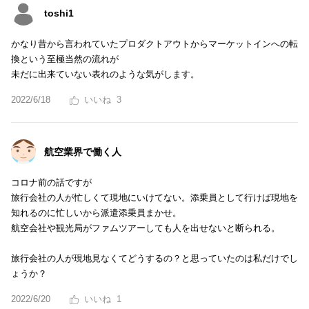
toshi1
かなり昔から言われていたプロダクトアウトからマーケットインへの転
換という至極当然の流れが
未だに出来ていない表れのような気がします。
2022/6/18
3
航空業界で働く人
コロナ前の話ですが
旅行会社の人が忙しくて現地にいけてない。添乗員として行けば現地を
知れるのに忙しいから派遣添乗員まかせ。
航空会社や観光局がファムツアーしても人を出せないと断られる。
旅行会社の人が現地見なくてどうするの？と思っていたのは私だけでし
ょうか？
2022/6/20
1