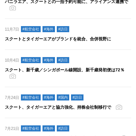
バニラエア、スクートとの一括予約可能に、アライアンス連携で
11月7日
#航空会社
#海外
#訪日
スクートとタイガーエアがブランドを統合、合併視野に
10月4日
#航空会社
#海外
#訪日
スクート、新千歳／シンガポール線開設、新千歳発初便は72％
7月24日
#航空会社
#海外
#国内
#訪日
スクート、タイガーエアと協力強化、持株会社制移行で
7月21日
#航空会社
#海外
#訪日