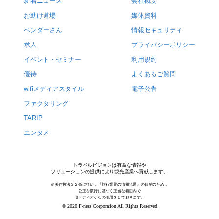
新着ニュース
会社概要
お助け道場
媒体資料
ベンダーさん
情報セキュリティ
求人
プライバシーポリシー
イベント・セミナー
利用規約
優待
よくあるご質問
wifiメディアスタイル
電子公告
ファクタリング
TARIP
エンタメ
トラベルビジョンは有益な情報や
ソリューションの提供により観光産業へ貢献します。
※著作権法３２条に従い，『旅行業界の情報流通』の目的のため，
公正な慣行に基づく正当な範囲内で
他メディアからの引用をしております。
© 2020 F-ness Corporation All Rights Reserved