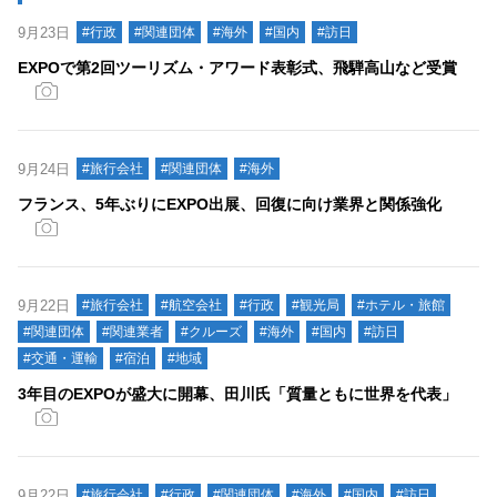
9月23日
#行政
#関連団体
#海外
#国内
#訪日
EXPOで第2回ツーリズム・アワード表彰式、飛騨高山など受賞
9月24日
#旅行会社
#関連団体
#海外
フランス、5年ぶりにEXPO出展、回復に向け業界と関係強化
9月22日
#旅行会社
#航空会社
#行政
#観光局
#ホテル・旅館
#関連団体
#関連業者
#クルーズ
#海外
#国内
#訪日
#交通・運輸
#宿泊
#地域
3年目のEXPOが盛大に開幕、田川氏「質量ともに世界を代表」
9月22日
#旅行会社
#行政
#関連団体
#海外
#国内
#訪日