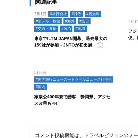
関連記事
3月1日
#旅行会社
#行政
#観光局
#ホテル・旅館
#海外
#訪日
7月1
#交通・運輸
#宿泊
#地域
フジ
便、
東京でILTM JAPAN開幕、過去最大の
159社が参加－JNTOが初出展
3月5日
#国内旅行ニュース―トラベルニュース社提供
#国内
家康公400年祭で誘客 静岡県、アクセ
ス改善もPR
コメント投稿機能は、トラベルビジョンのメ