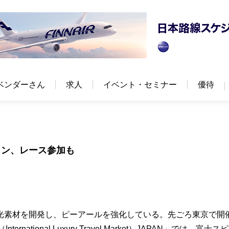
ベンダーさん
求人
イベント・セミナー
優待
ラン、レース参加も
光素材を開発し、ピーアールを強化している。先ごろ東京で開
tional Luxury Travel Market）JAPAN」では、富士ス