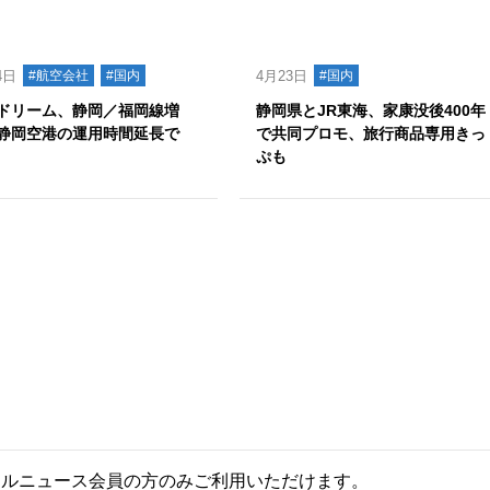
4日
#航空会社
#国内
4月23日
#国内
ドリーム、静岡／福岡線増
静岡県とJR東海、家康没後400年
静岡空港の運用時間延長で
で共同プロモ、旅行商品専用きっ
ぷも
ールニュース会員の方のみご利用いただけます。