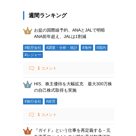
週間ランキング
お盆の国際線予約、ANAとJALで明暗
ANA前年超え、JALは1割減
#航空会社
#調査・分析・統計
#海外
#国内
#レジャー
1
コメント
HIS、株主優待を大幅拡充 最大300万株
の自己株式取得も実施
#旅行会社
#経営
1
コメント
『ガイド』という仕事を再定義する－元