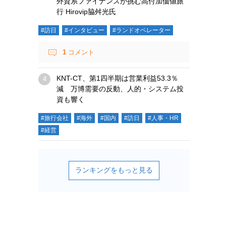
外資系ファイナンスが挑む高付加価値旅
行 Hirovip脇舛光氏
#訪日
#インタビュー
#ランドオペレーター
1
コメント
KNT-CT、第1四半期は営業利益53.3％
減 万博需要の反動、人的・システム投
資も響く
#旅行会社
#海外
#国内
#訪日
#人事・HR
#経営