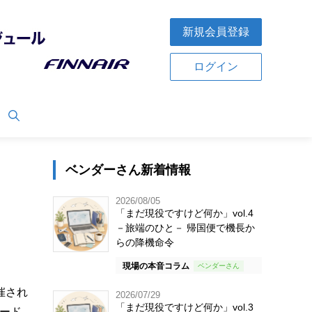
新規会員登録
ログイン
ベンダーさん新着情報
2026/08/05
「まだ現役ですけど何か」vol.4
－旅端のひと－ 帰国便で機長か
らの降機命令
現場の本音コラム
催され
2026/07/29
「まだ現役ですけど何か」vol.3
ピード