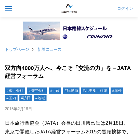
ログイン
トップページ
新着ニュース
双方向4000万人へ、今こそ「交流の力」を－JATA
経営フォーラム
#旅行会社
#航空会社
#行政
#観光局
#ホテル・旅館
#海外
#国内
#訪日
#地域
2015年2月18日
日本旅行業協会（JATA）会長の田川博己氏は2月18日、
東京で開催したJATA経営フォーラム2015の冒頭挨拶で、