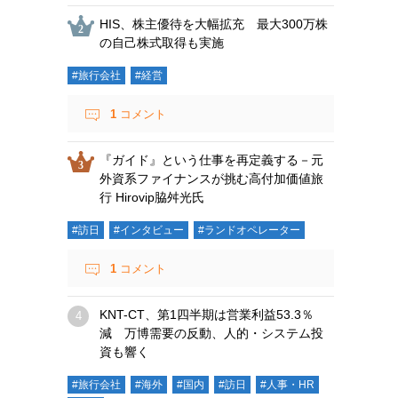
HIS、株主優待を大幅拡充 最大300万株
の自己株式取得も実施
#旅行会社
#経営
1
コメント
『ガイド』という仕事を再定義する－元
外資系ファイナンスが挑む高付加価値旅
行 Hirovip脇舛光氏
#訪日
#インタビュー
#ランドオペレーター
1
コメント
KNT-CT、第1四半期は営業利益53.3％
減 万博需要の反動、人的・システム投
資も響く
#旅行会社
#海外
#国内
#訪日
#人事・HR