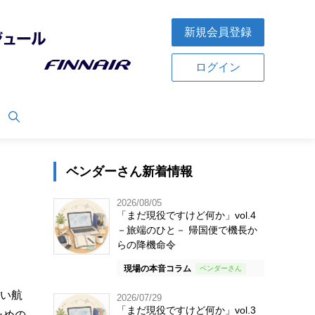
新規会員登録
ログイン
ベンダーさん新着情報
2026/08/05
「まだ現役ですけど何か」vol.4
－旅端のひと－ 帰国便で機長か
らの降機命令
現場の本音コラム
しい航
2026/07/29
「まだ現役ですけど何か」vol.3
ための