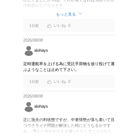
の利益もなくなります。
もっと見る
0
1日前
2026/08/08
alohays
定時運航率を上げる為に受託手荷物を放り投げて運
ぶようなことは止めて下さい。
0
1日前
2026/08/08
alohays
正に漁夫の利状態ですが、中東情勢が落ち着いて且
つウクライナ問題が解決した時にどうなるかです
ね。 増えた分がそのまま減ったなんてことになら