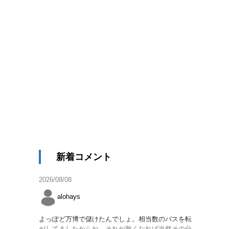
新着コメント
2026/08/08
alohays
よっぽど万博で儲けたんでしょ。相当数のバスを転
がしてましたからね。それが無くなれば当然その分