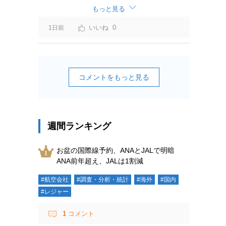
ーチャージ＝利益」と判断されますよ。
もっと見る
0
1日前
コメントをもっと見る
週間ランキング
お盆の国際線予約、ANAとJALで明暗
ANA前年超え、JALは1割減
#航空会社
#調査・分析・統計
#海外
#国内
#レジャー
1
コメント