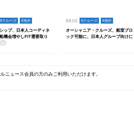
#クルーズ
#海外
8月1日
#クルーズ
#海外
シップ、日本人コーディネ
オーシャニア・クルーズ、船室ブロ
船機会増やしFIT需要取り
ック可能に、日本人グループ向けに
ールニュース会員の方のみご利用いただけます。