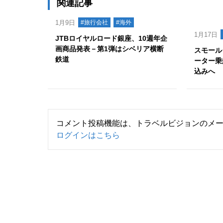
関連記事
1月9日
#旅行会社
#海外
1月17日
JTBロイヤルロード銀座、10週年企
画商品発表－第1弾はシベリア横断
スモール
鉄道
ーター乗
込みへ
コメント投稿機能は、トラベルビジョンのメ
ログインはこちら