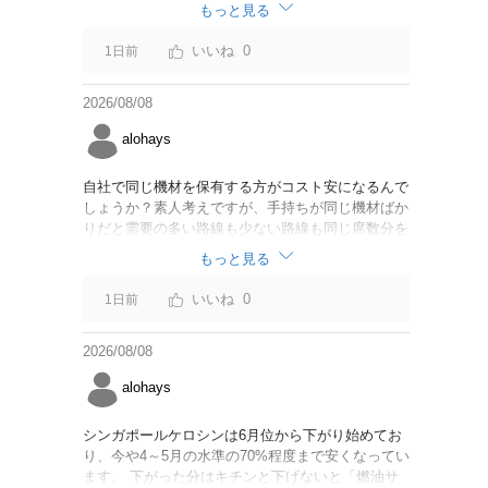
なければいいですが。
もっと見る
0
1日前
2026/08/08
alohays
自社で同じ機材を保有する方がコスト安になるんで
しょうか？素人考えですが、手持ちが同じ機材ばか
りだと需要の多い路線も少ない路線も同じ席数分を
供給することになるので、需要が多い路線には大型
もっと見る
機材を当て、少ない路線には小型機材を当てるな
ど、席数を調整するにはリース契約の方が対応しや
0
1日前
すいと思いました。
2026/08/08
alohays
シンガポールケロシンは6月位から下がり始めてお
り、今や4～5月の水準の70%程度まで安くなってい
ます。 下がった分はキチンと下げないと「燃油サ