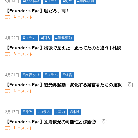
5月14日
#航空会社
#コラム
#海外
#業務渡航
【Founder’s Eye】嘘だろ、高！
4
コメント
4月22日
#コラム
#国内
#業務渡航
【Founder’s Eye】出張で見えた、思ってたのと違う | 札幌
3
コメント
4月21日
#旅行会社
#コラム
#経営
【Founder’s Eye】観光再起動－変化する経営者たちの選択
4
コメント
2月17日
#行政
#コラム
#国内
#地域
【Founder’s Eye】別府観光の可能性と課題②
1
コメント