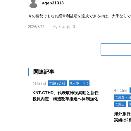
agep31313
今の情勢でもなお経常利益増を達成できるのは、大手ならで
2026/5/11
0
関連記事
4月27日
#旅行会社
#人事・HR
4月15日
KNT-CTHD、代表取締役異動と新任
#調査・
役員内定 構造改革推進へ体制強化
#訪日
海外旅行が
実績は2