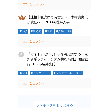
1
コメント
【速報】観光庁で長官交代、木村典央氏
が就任へ JNTOも理事人事
#行政
#観光局
#国内
#人事・HR
1
コメント
『ガイド』という仕事を再定義する－元
外資系ファイナンスが挑む高付加価値旅
行 Hirovip脇舛光氏
#訪日
#インタビュー
#ランドオペレーター
1
コメント