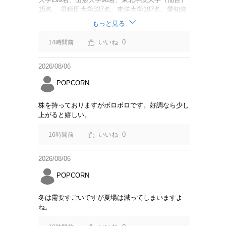
15名、 早稲田大学337名、東洋大学197名、愛知淑
徳大学60名、 追手門学院大学（大阪）137名、安田
もっと見る
女子大学（広島）45名、 福岡大学62名、名桜大学
（沖縄）111名 調査と呼べるような内容でもない。
0
14時間前
「Z世代の大学生海外旅行意識アンケート結果」に
変えた方が良いのでは？
2026/08/06
POPCORN
株を持っておりますがボロボロです。好調なら少し
上がると嬉しい。
0
16時間前
2026/08/06
POPCORN
冬は需要すごいですが夏場は減ってしまいますよ
ね。