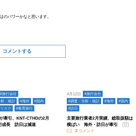
はのパワーかなと思います。
コメントする
#旅行会社
4月12日
#旅行会社
分析・統計
#海外
#国内
#調査・分析・統計
#海外
#国内
#リスク
#教育旅行
#訪日
牽引、KNT-CTHDの2月
主要旅行業者2月実績、総取扱額は
桁成長 訪日は減速
横ばい 海外・訪日が牽引
2
コメント