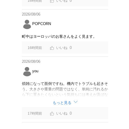
0
16時間前
2026/08/06
POPCORN
町中はヨーロッパのお客さんをよく見ます。
0
16時間前
2026/08/06
you
煩雑になって面倒ですね。機内でトラブルも起きそ
う。大きさや重量の問題ではなく、単純に汚れるか
ら下に置きたくないという気持ちには考えが及ばな
かったのでしょうかね。いっそ、荷物棚を撤去した
もっと見る
座席を作って、座席指定も荷物も含んだプランとす
べて無しで格安プランで分けてもらった方がシンプ
0
17時間前
ルで分かりやすいかも。どんどん料金が細分化され
て面倒です。