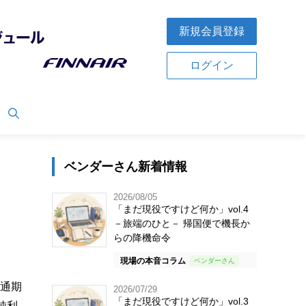
新規会員登録
ログイン
ベンダーさん新着情報
2026/08/05
「まだ現役ですけど何か」vol.4
－旅端のひと－ 帰国便で機長か
らの降機命令
現場の本音コラム
、通期
2026/07/29
「まだ現役ですけど何か」vol.3
純利