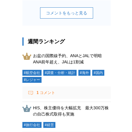
コメントをもっと見る
週間ランキング
お盆の国際線予約、ANAとJALで明暗
ANA前年超え、JALは1割減
#航空会社
#調査・分析・統計
#海外
#国内
#レジャー
1
コメント
HIS、株主優待を大幅拡充 最大300万株
の自己株式取得も実施
#旅行会社
#経営