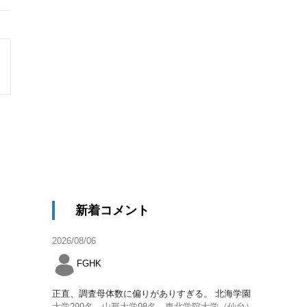
新着コメント
2026/08/06
FGHK
正直、調査母体数に偏りがありすぎる。 北海学園
大学299名、山形大学98名、東北学院大学（仙台）