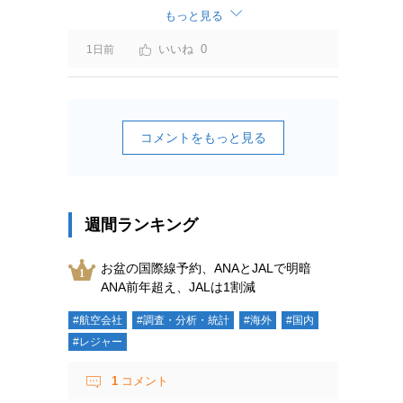
ーチャージ＝利益」と判断されますよ。
もっと見る
0
1日前
コメントをもっと見る
週間ランキング
お盆の国際線予約、ANAとJALで明暗
ANA前年超え、JALは1割減
#航空会社
#調査・分析・統計
#海外
#国内
#レジャー
1
コメント