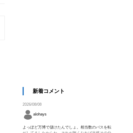
新着コメント
2026/08/08
alohays
よっぽど万博で儲けたんでしょ。相当数のバスを転
がしてましたからね。それが無くなれば当然その分