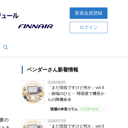
新規会員登録
ログイン
ベンダーさん新着情報
2026/08/05
「まだ現役ですけど何か」vol.4
－旅端のひと－ 帰国便で機長か
らの降機命令
現場の本音コラム
需要の
2026/07/29
「まだ現役ですけど何か」vol.3
報とあ