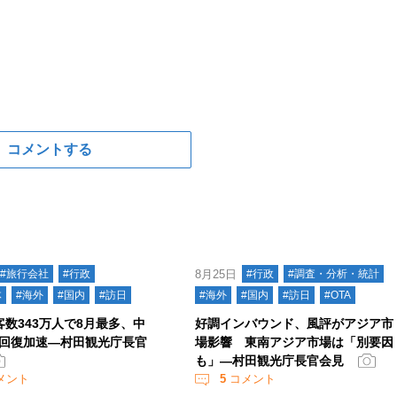
コメントする
#旅行会社
#行政
8月25日
#行政
#調査・分析・統計
体
#海外
#国内
#訪日
#海外
#国内
#訪日
#OTA
客数343万人で8月最多、中
好調インバウンド、風評がアジア市
回復加速―村田観光庁長官
場影響 東南アジア市場は「別要因
も」―村田観光庁長官会見
メント
5
コメント