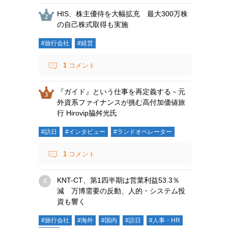
HIS、株主優待を大幅拡充 最大300万株
の自己株式取得も実施
#旅行会社
#経営
1
コメント
『ガイド』という仕事を再定義する－元
外資系ファイナンスが挑む高付加価値旅
行 Hirovip脇舛光氏
#訪日
#インタビュー
#ランドオペレーター
1
コメント
KNT-CT、第1四半期は営業利益53.3％
減 万博需要の反動、人的・システム投
資も響く
#旅行会社
#海外
#国内
#訪日
#人事・HR