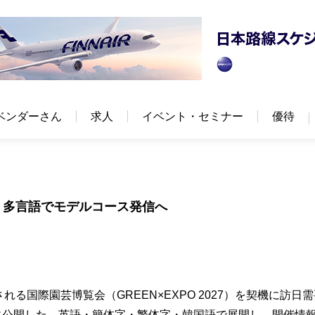
ベンダーさん
求人
イベント・セミナー
優待
開設 多言語でモデルコース発信へ
れる国際園芸博覧会（GREEN×EXPO 2027）を契機に訪日
に公開した。英語・簡体字・繁体字・韓国語で展開し、開催情