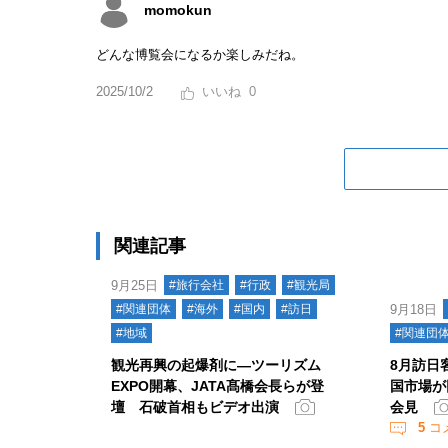
momokun
どんな博覧会になるか楽しみだね。
2025/10/2
0
関連記事
9月25日
#旅行会社
#行政
#観光局
#関連団体
#海外
#国内
#訪日
9月18日
#地域
#関連団
観光再興の起爆剤に―ツーリズム
8月訪日
EXPO開幕、JATA髙橋会長らが登
国市場が
壇 石破首相もビデオ出演
会見
5
コ