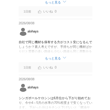
なければいいですが。
もっと見る
0
1日前
2026/08/08
alohays
自社で同じ機材を保有する方がコスト安になるんで
しょうか？素人考えですが、手持ちが同じ機材ばか
りだと需要の多い路線も少ない路線も同じ席数分を
供給することになるので、需要が多い路線には大型
もっと見る
機材を当て、少ない路線には小型機材を当てるな
ど、席数を調整するにはリース契約の方が対応しや
0
1日前
すいと思いました。
2026/08/08
alohays
シンガポールケロシンは6月位から下がり始めてお
り、今や4～5月の水準の70%程度まで安くなってい
ます。 下がった分はキチンと下げないと「燃油サ