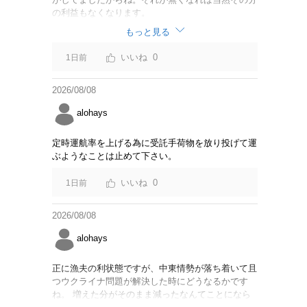
の利益もなくなります。
もっと見る
0
1日前
2026/08/08
alohays
定時運航率を上げる為に受託手荷物を放り投げて運
ぶようなことは止めて下さい。
0
1日前
2026/08/08
alohays
正に漁夫の利状態ですが、中東情勢が落ち着いて且
つウクライナ問題が解決した時にどうなるかです
ね。 増えた分がそのまま減ったなんてことになら