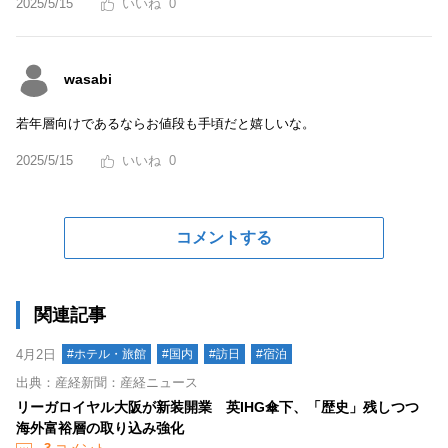
2025/5/15
0
wasabi
若年層向けであるならお値段も手頃だと嬉しいな。
2025/5/15
0
コメントする
関連記事
4月2日
#ホテル・旅館
#国内
#訪日
#宿泊
出典：産経新聞：産経ニュース
リーガロイヤル大阪が新装開業 英IHG傘下、「歴史」残しつつ
海外富裕層の取り込み強化