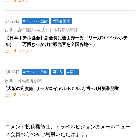
3
コメント
3月28日
#ホテル・旅館
#関連団体
出典：旅行新聞 - 株式会社旅行新聞新社
【日本ホテル協会】新会長に蔭山秀一氏（リーガロイヤルホテ
ル） 「万博きっかけに観光客を全国各地へ」
4
コメント
1月16日
#ホテル・旅館
#国内
#宿泊
出典：日本経済新聞
｢大阪の迎賓館｣リーガロイヤルホテル､万博へ4月新装開業
2
コメント
コメント投稿機能は、トラベルビジョンのメールニュー
ス会員の方のみご利用いただけます。