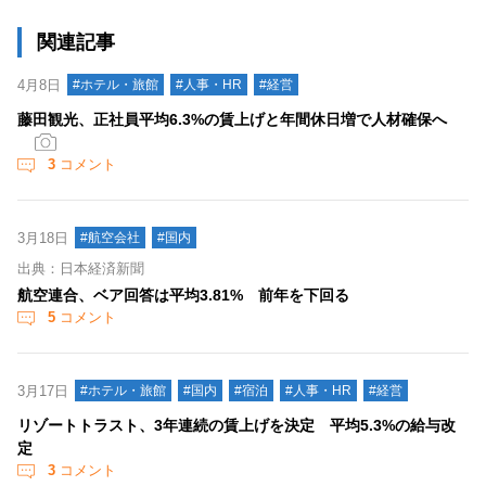
関連記事
4月8日
#ホテル・旅館
#人事・HR
#経営
藤田観光、正社員平均6.3%の賃上げと年間休日増で人材確保へ
3
コメント
3月18日
#航空会社
#国内
出典：日本経済新聞
航空連合、ベア回答は平均3.81% 前年を下回る
5
コメント
3月17日
#ホテル・旅館
#国内
#宿泊
#人事・HR
#経営
リゾートトラスト、3年連続の賃上げを決定 平均5.3%の給与改
定
3
コメント