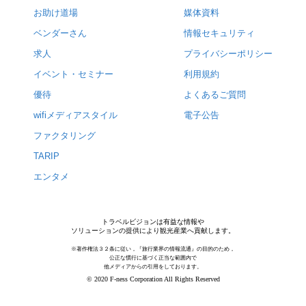
お助け道場
媒体資料
ベンダーさん
情報セキュリティ
求人
プライバシーポリシー
イベント・セミナー
利用規約
優待
よくあるご質問
wifiメディアスタイル
電子公告
ファクタリング
TARIP
エンタメ
トラベルビジョンは有益な情報や
ソリューションの提供により観光産業へ貢献します。
※著作権法３２条に従い，『旅行業界の情報流通』の目的のため，
公正な慣行に基づく正当な範囲内で
他メディアからの引用をしております。
© 2020 F-ness Corporation All Rights Reserved