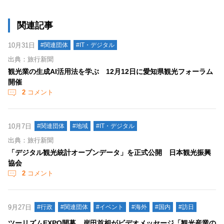
関連記事
10月31日
#関連団体
#IT・デジタル
出典：旅行新聞
観光業の生成AI活用法を学ぶ 12月12日に愛知県観光フォーラム
開催
2
コメント
10月7日
#関連団体
#地域
#IT・デジタル
出典：旅行新聞
「デジタル観光統計オープンデータ」を正式公開 日本観光振興
協会
2
コメント
9月27日
#行政
#関連団体
#イベント
#海外
#国内
#訪日
ツーリズムEXPO開幕、岸田首相がビデオメッセージ「観光産業の