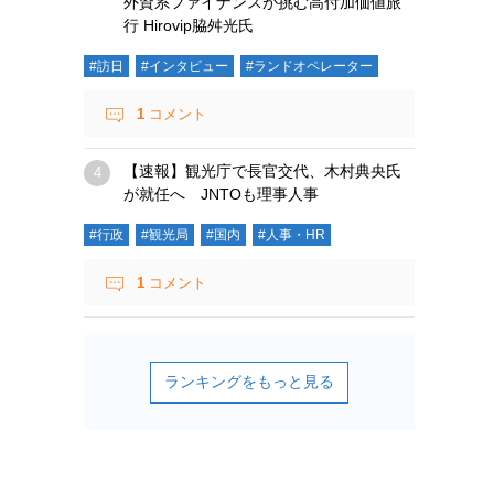
外資系ファイナンスが挑む高付加価値旅
行 Hirovip脇舛光氏
#訪日
#インタビュー
#ランドオペレーター
1
コメント
【速報】観光庁で長官交代、木村典央氏
が就任へ JNTOも理事人事
#行政
#観光局
#国内
#人事・HR
1
コメント