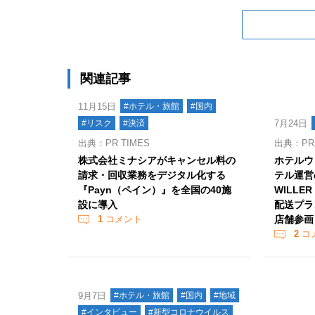
関連記事
11月15日
#ホテル・旅館
#国内
#リスク
#決済
7月24日
出典：PR TIMES
出典：PR 
株式会社ミナシアがキャンセル料の
ホテルウ
請求・回収業務をデジタル化する
テル運営
『Payn（ペイン）』を全国の40施
WILLE
設に導入
配送プラ
1
コメント
店舗参画
2
コ
9月7日
#ホテル・旅館
#国内
#地域
#インタビュー
#新型コロナウイルス