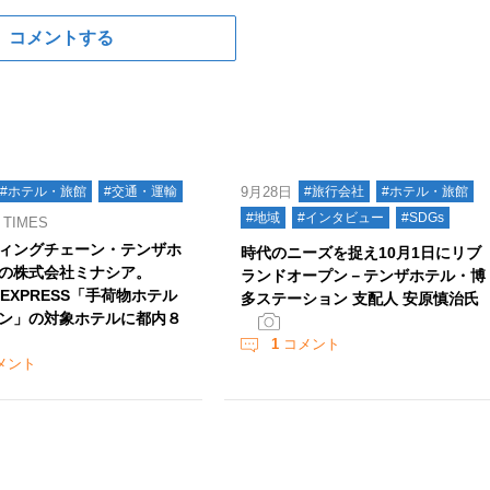
コメントする
#ホテル・旅館
#交通・運輸
9月28日
#旅行会社
#ホテル・旅館
#地域
#インタビュー
#SDGs
TIMES
ィングチェーン・テンザホ
時代のニーズを捉え10月1日にリブ
の株式会社ミナシア。
ランドオープン－テンザホテル・博
R EXPRESS「手荷物ホテル
多ステーション 支配人 安原慎治氏
ン」の対象ホテルに都内８
1
コメント
メント