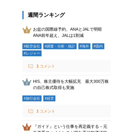
週間ランキング
お盆の国際線予約、ANAとJALで明暗
ANA前年超え、JALは1割減
#航空会社
#調査・分析・統計
#海外
#国内
#レジャー
1
コメント
HIS、株主優待を大幅拡充 最大300万株
の自己株式取得も実施
#旅行会社
#経営
1
コメント
『ガイド』という仕事を再定義する－元