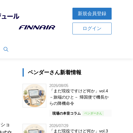
新規会員登録
ログイン
ベンダーさん新着情報
2026/08/05
「まだ現役ですけど何か」vol.4
－旅端のひと－ 帰国便で機長か
らの降機命令
現場の本音コラム
ナショ
2026/07/29
「まだ現役ですけど何か」vol.3
株式交