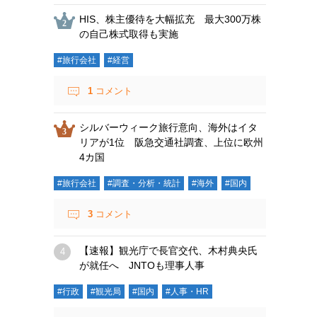
HIS、株主優待を大幅拡充 最大300万株
の自己株式取得も実施
#旅行会社
#経営
1
コメント
シルバーウィーク旅行意向、海外はイタ
リアが1位 阪急交通社調査、上位に欧州
4カ国
#旅行会社
#調査・分析・統計
#海外
#国内
3
コメント
【速報】観光庁で長官交代、木村典央氏
が就任へ JNTOも理事人事
#行政
#観光局
#国内
#人事・HR