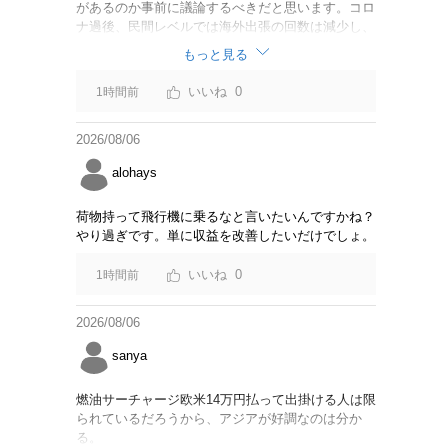
があるのか事前に議論するべきだと思います。コロ
ナ過後、民間レベルでは海外出張の回数は減少し、
リモートでやり取りするのが普通になっています
もっと見る
し。貴重な税金を使うなら費用対効果をキチンと周
知してからにして下さい。
0
1時間前
2026/08/06
alohays
荷物持って飛行機に乗るなと言いたいんですかね？
やり過ぎです。単に収益を改善したいだけでしょ。
0
1時間前
2026/08/06
sanya
燃油サーチャージ欧米14万円払って出掛ける人は限
られているだろうから、アジアが好調なのは分か
る。