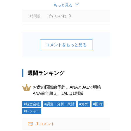
もっと見る
0
1時間前
コメントをもっと見る
週間ランキング
お盆の国際線予約、ANAとJALで明暗
ANA前年超え、JALは1割減
#航空会社
#調査・分析・統計
#海外
#国内
#レジャー
1
コメント