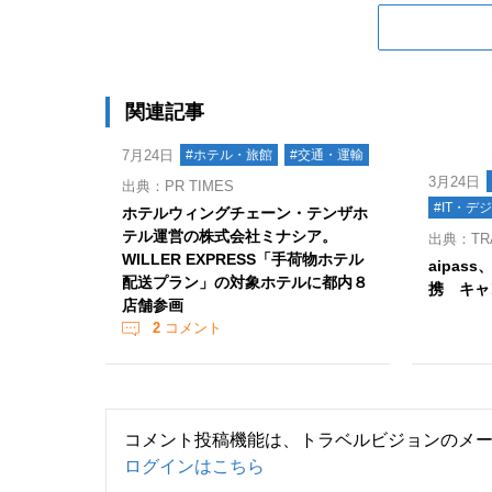
関連記事
7月24日
#ホテル・旅館
#交通・運輸
3月24日
出典：PR TIMES
#IT・デ
ホテルウィングチェーン・テンザホ
テル運営の株式会社ミナシア。
出典：TR
WILLER EXPRESS「手荷物ホテル
aipass
配送プラン」の対象ホテルに都内８
携 キャ
店舗参画
2
コメント
コメント投稿機能は、トラベルビジョンのメ
ログインはこちら