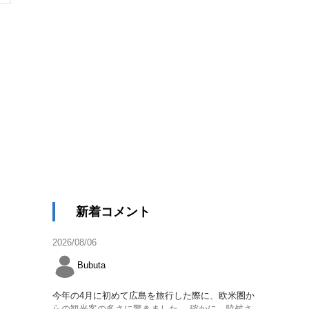
新着コメント
2026/08/06
Bubuta
今年の4月に初めて広島を旅行した際に、欧米圏か
らの観光客の多さに驚きました。 確かに、脇舛さ