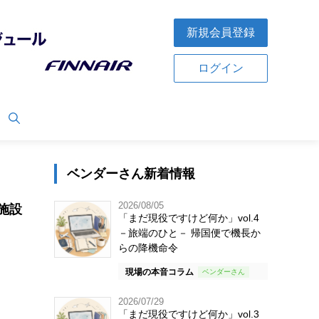
新規会員登録
ログイン
ベンダーさん新着情報
2026/08/05
施設
「まだ現役ですけど何か」vol.4
－旅端のひと－ 帰国便で機長か
らの降機命令
現場の本音コラム
2026/07/29
「まだ現役ですけど何か」vol.3