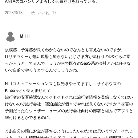
ANTAのコバンザメよろしく会費だけを取っている。
2023/3/13
17
MHH
規模感、予算感が良くわからないのでなんとも言えないのですが。
ITリテラシーが無い現場も知らないおじさま方が流行りのDXやらに乗
っかろうとしてるんでしょうが何で既存のSaaS系の会社とかに任せな
いで自前でやろうとするんでしょうかね。
NTTコミュニケーションズも観光系やってますし、サイボウズの
Kintoneとか使えません？
旅行者の安否確認なんてそもそもそれに旅行者情報を登録しなくてはい
けないので旅行会社・宿泊施設が個々でやれば良くないですか？災害の
予測だったらウェザーニューズの旅行会社向けの部署と組んでアプリと
紐付けるとかできるのに。
まあ自分の懐にお金が落ちるようにしたいのだとは思いますが、それじ
ゃあまりにも時間がかかりすぎでしょう。インターネット黎明期じゃな