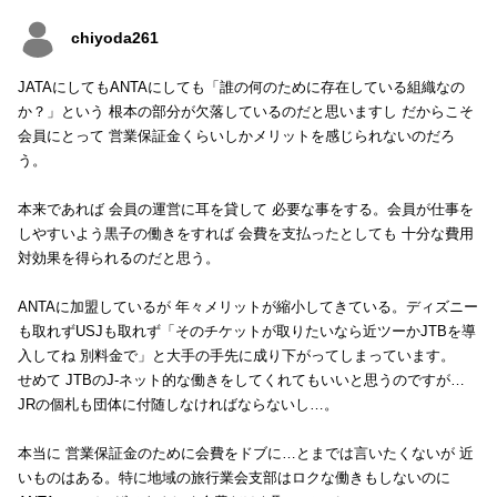
chiyoda261
JATAにしてもANTAにしても「誰の何のために存在している組織なの
か？」という 根本の部分が欠落しているのだと思いますし だからこそ
会員にとって 営業保証金くらいしかメリットを感じられないのだろ
う。
本来であれば 会員の運営に耳を貸して 必要な事をする。会員が仕事を
しやすいよう黒子の働きをすれば 会費を支払ったとしても 十分な費用
対効果を得られるのだと思う。
ANTAに加盟しているが 年々メリットが縮小してきている。ディズニー
も取れずUSJも取れず「そのチケットが取りたいなら近ツーかJTBを導
入してね 別料金で」と大手の手先に成り下がってしまっています。
せめて JTBのJ-ネット的な働きをしてくれてもいいと思うのですが…
JRの個札も団体に付随しなければならないし…。
本当に 営業保証金のために会費をドブに…とまでは言いたくないが 近
いものはある。特に地域の旅行業会支部はロクな働きもしないのに