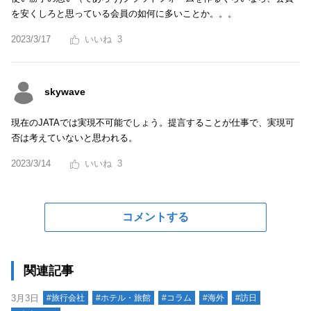
を安くしろと思っている会員の如何に多いことか。。。
2023/3/17
3
skywave
現在のJATAでは実現不可能でしょう。提言することが仕事で、実現可
否は考えていないと思われる。
2023/3/14
3
コメントする
関連記事
3月3日
#旅行会社
#ホテル・旅館
#コラム
#海外
#訪日