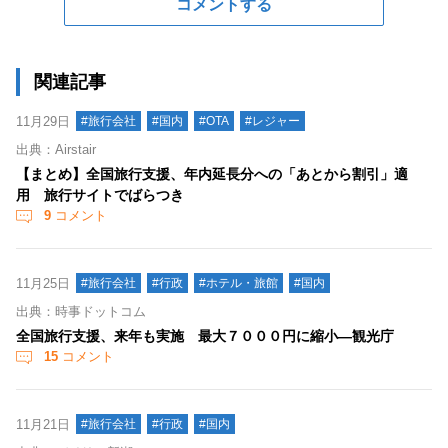
コメントする
関連記事
11月29日
#旅行会社
#国内
#OTA
#レジャー
出典：Airstair
【まとめ】全国旅行支援、年内延長分への「あとから割引」適
用 旅行サイトでばらつき
9
コメント
11月25日
#旅行会社
#行政
#ホテル・旅館
#国内
出典：時事ドットコム
全国旅行支援、来年も実施 最大７０００円に縮小―観光庁
15
コメント
11月21日
#旅行会社
#行政
#国内