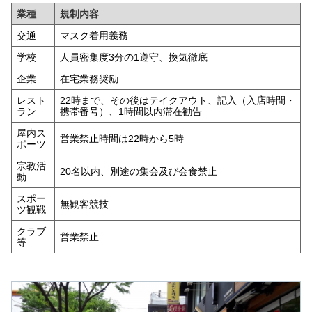
業種
規制内容
交通
マスク着用義務
学校
人員密集度3分の1遵守、換気徹底
企業
在宅業務奨励
レスト
22時まで、その後はテイクアウト、記入（入店時間・
ラン
携帯番号）、1時間以内滞在勧告
屋内ス
営業禁止時間は22時から5時
ポーツ
宗教活
20名以内、別途の集会及び会食禁止
動
スポー
無観客競技
ツ観戦
クラブ
営業禁止
等