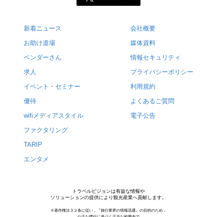
新着ニュース
会社概要
お助け道場
媒体資料
ベンダーさん
情報セキュリティ
求人
プライバシーポリシー
イベント・セミナー
利用規約
優待
よくあるご質問
wifiメディアスタイル
電子公告
ファクタリング
TARIP
エンタメ
トラベルビジョンは有益な情報や
ソリューションの提供により観光産業へ貢献します。
※著作権法３２条に従い，『旅行業界の情報流通』の目的のため，
公正な慣行に基づく正当な範囲内で