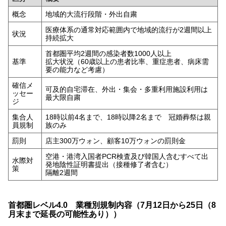
概念
地域的大流行段階・外出自粛
医療体系の通常対応範囲内で地域的流行が2週間以上
状況
持続拡大
首都圏平均2週間の感染者数1000人以上
基準
拡大状況（60歳以上の患者比率、重症患者、病床需
要の能力など考慮）
確信メ
可及的自宅滞在、外出・集会・多重利用施設利用は
ッセー
最大限自粛
ジ
集合人
18時以前4名まで、18時以降2名まで 冠婚葬祭は親
員規制
族のみ
罰則
店主300万ウォン、顧客10万ウォンの罰則金
空港・港湾入国者PCR検査及び韓国人含むすべて出
水際対
発地陰性証明書提出（接種修了者含む）
策
隔離2週間
首都圏レベル4.0 業種別規制内容（7月12日から25日（8
月末まで延長の可能性あり））