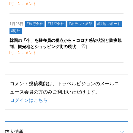
1
コメント
1月26日
#旅行会社
#航空会社
#ホテル・旅館
#現地レポート
#海外
韓国の「今」を駐在員の視点から－コロナ感染状況と防疫規
制、観光地とショッピング街の現状
1
コメント
コメント投稿機能は、トラベルビジョンのメールニ
ュース会員の方のみご利用いただけます。
ログインはこちら
求人情報