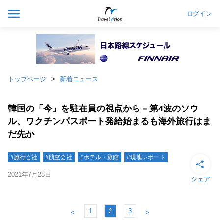
ログイン
トップページ
新着ニュース
韓国の「今」を駐在員の視点から－第4波のソウ
ル、ワクチンパスポート発給始まるも海外旅行はま
だ先か
#旅行会社
#航空会社
#ホテル・旅館
#現地レポート
2021年7月28日
シェア
1
2
3
＜
＞