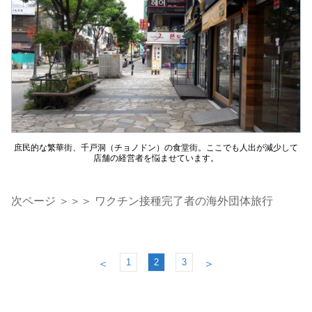
庶民的な繁華街、千戸洞（チョノドン）の食堂街。ここでも人出が減少して
店舗の経営者を悩ませています。
次ページ ＞＞＞ ワクチン接種完了者の海外団体旅行
1
2
3
＜
＞