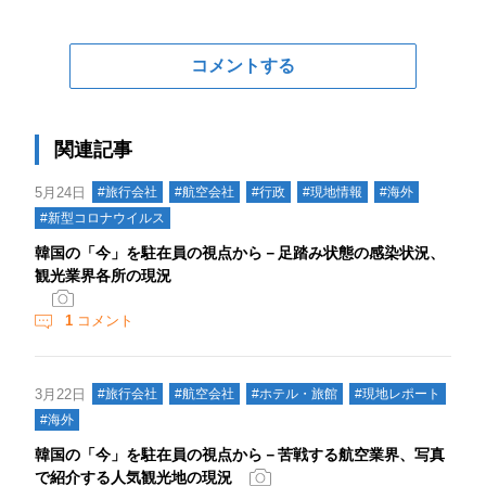
コメントする
関連記事
5月24日
#旅行会社
#航空会社
#行政
#現地情報
#海外
#新型コロナウイルス
韓国の「今」を駐在員の視点から－足踏み状態の感染状況、
観光業界各所の現況
1
コメント
3月22日
#旅行会社
#航空会社
#ホテル・旅館
#現地レポート
#海外
韓国の「今」を駐在員の視点から－苦戦する航空業界、写真
で紹介する人気観光地の現況