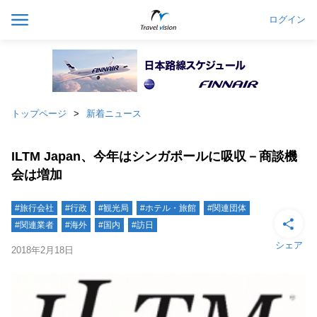
ログイン
トップページ
新着ニュース
ILTM Japan、今年はシンガポールに吸収－商談機
会は増加
#旅行会社
#行政
#観光局
#ホテル・旅館
#関連団体
#関連業者
#海外
#国内
#訪日
シェア
2018年2月18日