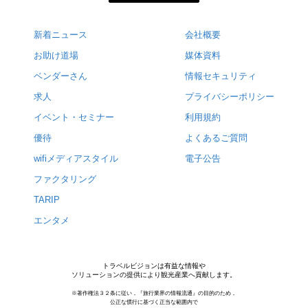
新着ニュース
会社概要
お助け道場
媒体資料
ベンダーさん
情報セキュリティ
求人
プライバシーポリシー
イベント・セミナー
利用規約
優待
よくあるご質問
wifiメディアスタイル
電子公告
ファクタリング
TARIP
エンタメ
トラベルビジョンは有益な情報や
ソリューションの提供により観光産業へ貢献します。
※著作権法３２条に従い，『旅行業界の情報流通』の目的のため，
公正な慣行に基づく正当な範囲内で