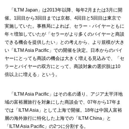
「ILTM Japan」は2013年以降、毎年2月または3月に開
催。1回目から3回目までは京都、4回目と5回目は東京で
実施していた。事務局によれば、セラー・バイヤーともに
年々増加していたが「セラーがより多くのバイヤーと商談
できる機会を提供したい」との考えから、より規模が大き
い「ILTM Asia Pacific」での開催を決定。日本からのバイ
ヤーにとっても商談の機会は大きく増える見込みで、「セ
ラーとバイヤーの双方にとって、商談対象の選択肢は10
倍以上に増える」という。
「ILTM Asia Pacific」はその名の通り、アジア太平洋地
域の富裕層旅行を対象にした商談会で、07年から17年ま
では「ILTM Asia」として上海で開催。18年は中国人富裕
層の海外旅行に特化した上海での「ILTM China」と
「ILTM Asia Pacific」の2つに分割する。