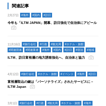
関連記事
2月27日
#海外
#国内
#訪日
今年も「ILTM JAPAN」開幕、訪日強化で自治体にアピール
11月16日
#旅行会社
#行政
#観光局
#ホテル・旅館
#関連団体
#関連業者
#海外
#国内
#訪日
#宿泊
#地域
ILTM、訪日富裕層の地方誘致強化へ、自治体と協力
4月12日
#旅行会社
#ホテル・旅館
#イベント
#海外
#訪日
富裕層取込の鍵は「パーソナライズ」されたサービスに－
ILTM Japan
3月1日
#旅行会社
#行政
#観光局
#ホテル・旅館
#海外