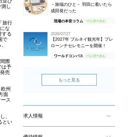
日並び
－旅端のひと－ 羽田に着いたら
予測し
成田発だった
現場の本音コラム
「旅行
便にな
対する
2026/07/27
圏で
【2027年 ブルネイ観光年】プレ
ら、
ローンチセレモニーを開催！
ワールドコンパス
、間際
では予
を発売
もっと見る
ら欧州
方面
ケース
求人情報
かし、
るとい
優待情報