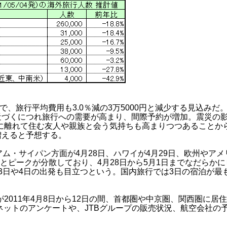
人で、旅行平均費用も3.0％減の3万5000円と減少する見込みだ
近づくにつれ旅行への需要が高まり、間際予約が増加。震災の
に離れて住む友人や親族と会う気持ちも高まりつつあることか
増えると予想する。
ム・サイパン方面が4月28日、ハワイが4月29日、欧州やアメ
発とピークが分散しており、4月28日から5月1日までなだらか
月3日や4日の出発も目立つという。国内旅行では3日の宿泊が最
011年4月8日から12日の間、首都圏や中京圏、関西圏に居
ーネットのアンケートや、JTBグループの販売状況、航空会社の