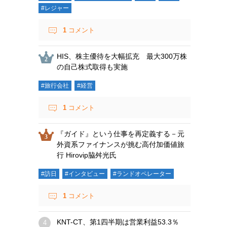
#レジャー
1
コメント
HIS、株主優待を大幅拡充 最大300万株
の自己株式取得も実施
#旅行会社
#経営
1
コメント
『ガイド』という仕事を再定義する－元
外資系ファイナンスが挑む高付加価値旅
行 Hirovip脇舛光氏
#訪日
#インタビュー
#ランドオペレーター
1
コメント
KNT-CT、第1四半期は営業利益53.3％