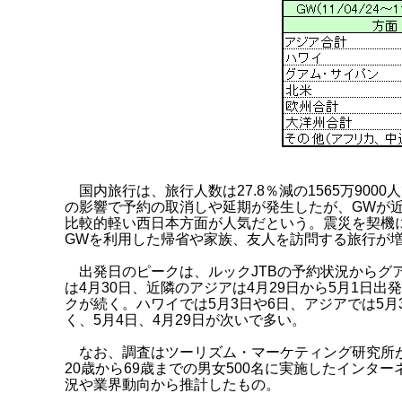
国内旅行は、旅行人数は27.8％減の1565万9000
の影響で予約の取消しや延期が発生したが、GWが
比較的軽い西日本方面が人気だという。震災を契機
GWを利用した帰省や家族、友人を訪問する旅行が
出発日のピークは、ルックJTBの予約状況からグア
は4月30日、近隣のアジアは4月29日から5月1日出
クが続く。ハワイでは5月3日や6日、アジアでは5
く、5月4日、4月29日が次いで多い。
なお、調査はツーリズム・マーケティング研究所が2
20歳から69歳までの男女500名に実施したインタ
況や業界動向から推計したもの。