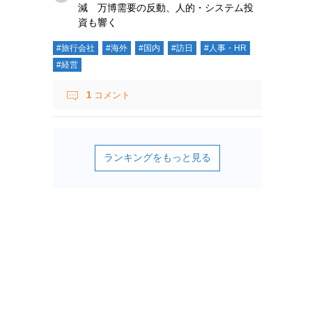
減 万博需要の反動、人的・システム投
資も響く
#旅行会社
#海外
#国内
#訪日
#人事・HR
#経営
1
コメント