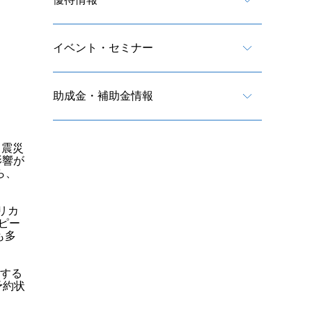
イベント・セミナー
助成金・補助金情報
。震災
影響が
ら、
リカ
にピー
も多
住する
予約状