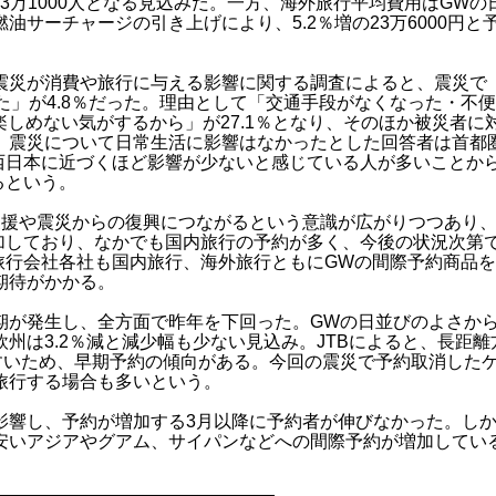
43万1000人となる見込みだ。一方、海外旅行平均費用はGWの
サーチャージの引き上げにより、5.2％増の23万6000円と
災が消費や旅行に与える影響に関する調査によると、震災で
た」が4.8％だった。理由として「交通手段がなくなった・不
楽しめない気がするから」が27.1％となり、そのほか被災者に
、震災について日常生活に影響はなかったとした回答者は首都
なり、西日本に近づくほど影響が少ないと感じている人が多いことか
るという。
援や震災からの復興につながるという意識が広がりつつあり
加しており、なかでも国内旅行の予約が多く、今後の状況次第
旅行会社各社も国内旅行、海外旅行ともにGWの間際予約商品
期待がかかる。
が発生し、全方面で昨年を下回った。GWの日並びのよさか
州は3.2％減と減少幅も少ない見込み。JTBによると、長距離
すいため、早期予約の傾向がある。今回の震災で予約取消した
旅行する場合も多いという。
響し、予約が増加する3月以降に予約者が伸びなかった。し
安いアジアやグアム、サイパンなどへの間際予約が増加してい