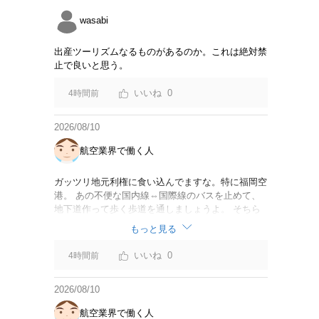
wasabi
出産ツーリズムなるものがあるのか。これは絶対禁
止で良いと思う。
0
4時間前
2026/08/10
航空業界で働く人
ガッツリ地元利権に食い込んでますな。特に福岡空
港。 あの不便な国内線⇔国際線のバスを止めて、
地下道作って歩く歩道を通しましょうよ。 そちら
の方がよほど近いし早いし便利。 それとも何か不
もっと見る
都合でも？
0
4時間前
2026/08/10
航空業界で働く人