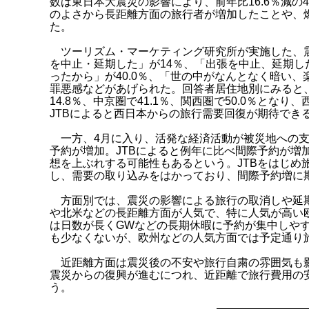
数は東日本大震災の影響により、前年比16.6％減の
のよさから長距離方面の旅行者が増加したことや、燃油
た。
ツーリズム・マーケティング研究所が実施した、震
を中止・延期した」が14％、「出張を中止、延期し
ったから」が40.0％、「世の中がなんとなく暗い、
罪悪感などがあげられた。回答者居住地別にみると
14.8％、中京圏で41.1％、関西圏で50.0％と
JTBによると西日本からの旅行需要回復が期待でき
一方、4月に入り、活発な経済活動が被災地への支
予約が増加。JTBによると例年に比べ間際予約が増
想を上ぶれする可能性もあるという。JTBをはじめ
し、需要の取り込みをはかっており、間際予約増に
方面別では、震災の影響による旅行の取消しや延期
や北米などの長距離方面が人気で、特に人気が高い欧
は日数が長くGWなどの長期休暇に予約が集中しや
も少なくないが、欧州などの人気方面では予定通り
近距離方面は震災後の不安や旅行自粛の雰囲気も影
震災からの復興が進むにつれ、近距離で旅行費用の
う。