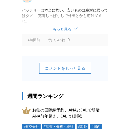
バッテリーは本当に怖い。安いものは絶対に買って
はダメ。 充電しっぱなしで外出とかも絶対ダメ
ね。
もっと見る
0
4時間前
コメントをもっと見る
週間ランキング
お盆の国際線予約、ANAとJALで明暗
ANA前年超え、JALは1割減
#航空会社
#調査・分析・統計
#海外
#国内