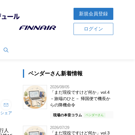
新規会員登録
ログイン
ベンダーさん新着情報
2026/08/05
「まだ現役ですけど何か」vol.4
－旅端のひと－ 帰国便で機長か
らの降機命令
シェア
現場の本音コラム
2026/07/29
行人
「まだ現役ですけど何か」vol.3