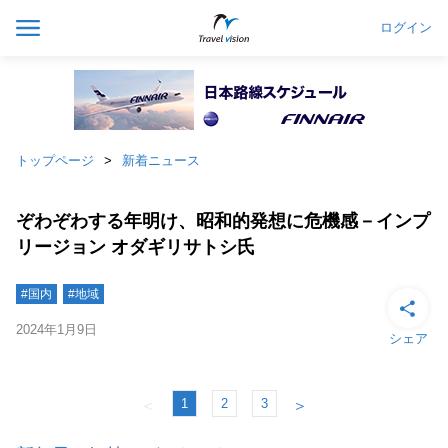
ログイン
トップページ
新着ニュース
ぞわぞわする年明け、昭和的発想に危機感－インプ
リージョン オダギリサトシ氏
#国内
#地域
2024年1月9日
シェア
1
2
3
＜
＞