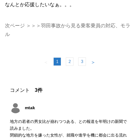
なんとか応援したいなぁ。。。
次ページ ＞＞＞羽田事故から見る乗客乗員の対応、モラ
ル
1
2
3
＜
＞
コメント
3件
mtak
地方の若者の男女比が崩れつつある、との報道を年明けの新聞で
読みました。
閉鎖的な地方を嫌った女性が、就職や進学を機に都会に出る流れ