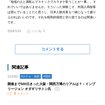
「地域の人と酒飲んでスナックでカラオケ歌うことが一番」。そ
れでいいではありませんか。そういった体験こそ、外国人両校客
は望んでいることだと思うし、日本人観光客も一緒になって盛り
上がればいいのです。それを昭和的発想と切り捨てるのは間違い
です。
2024/1/10
0
コメントする
関連記事
12月8日
#ホテル・旅館
#国内
開催まで500日きった大阪・関西万博のリアルは？－インプ
リージョン オダギリサトシ氏
9
コメント