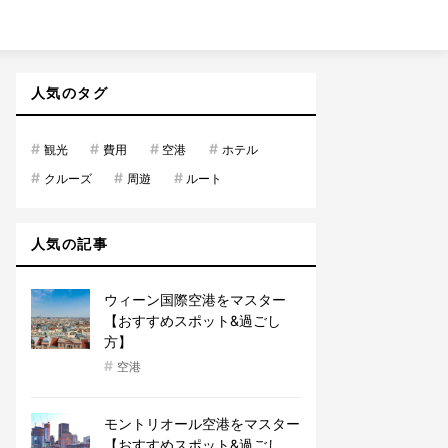
人気のタグ
#
#
#
#
観光
費用
空港
ホテル
#
#
#
クルーズ
周遊
ルート
人気の記事
ウィーン国際空港をマスター
【おすすめスポット&過ごし
方】
#
空港
モントリオール空港をマスター
【おすすめスポット&過ごし