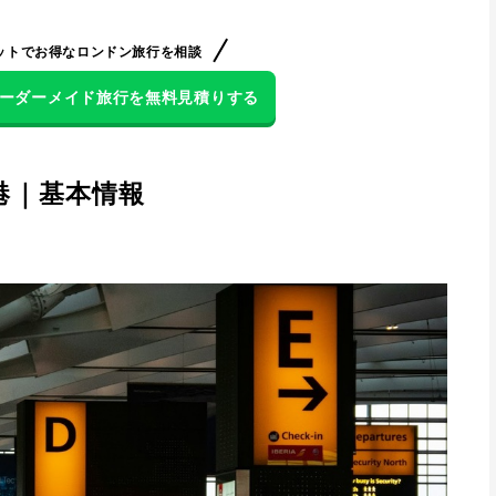
 Heathrow｜第3ターミナル(11番ゲート付近)
ットでお得なロンドン旅行を相談
でオーダーメイド旅行を無料見積りする
を活用しよう
港｜基本情報　
・お土産をご紹介
ン・カフェをご紹介
設置場所
iの接続方法・注意点
ド購入場所・購入方法
り設置場所・料金・注意点