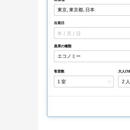
出発日
年 / 月 / 日
座席の種類
客室数
大人(1