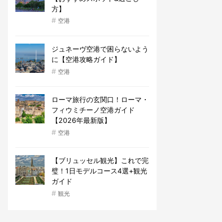
方】
#
空港
ジュネーヴ空港で困らないよう
に【空港攻略ガイド】
#
空港
ローマ旅行の玄関口！ローマ・
フィウミチーノ空港ガイド
【2026年最新版】
#
空港
【ブリュッセル観光】これで完
璧！1日モデルコース4選+観光
ガイド
#
観光