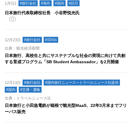
1月5日
#旅行会社
#海外
#国内
#訪日
日本旅行代表取締役社長 小谷野悦光氏
12月23日
#旅行会社
#SDGs
出典：観光経済新聞
日本旅行、高校生と共にサステナブルな社会の実現に向けて共創
する育成プログラム「SB Student Ambassador」を2月開催
12月13日
#旅行会社
#国内旅行ニュース―トラベルニュース社提供
#国内
#交通・運輸
出典：トラベルニュース社
日本旅行と小田急電鉄が箱根で観光型MaaS、22年3月末までフリ
ーパス販売