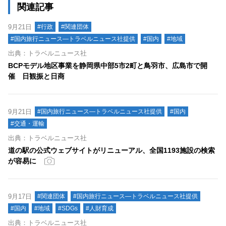
関連記事
9月21日
#行政
#関連団体
#国内旅行ニュース―トラベルニュース社提供
#国内
#地域
出典：トラベルニュース社
BCPモデル地区事業を静岡県中部5市2町と鳥羽市、広島市で開
催 日観振と日商
9月21日
#国内旅行ニュース―トラベルニュース社提供
#国内
#交通・運輸
出典：トラベルニュース社
道の駅の公式ウェブサイトがリニューアル、全国1193施設の検索
が容易に
9月17日
#関連団体
#国内旅行ニュース―トラベルニュース社提供
#国内
#地域
#SDGs
#人財育成
出典：トラベルニュース社