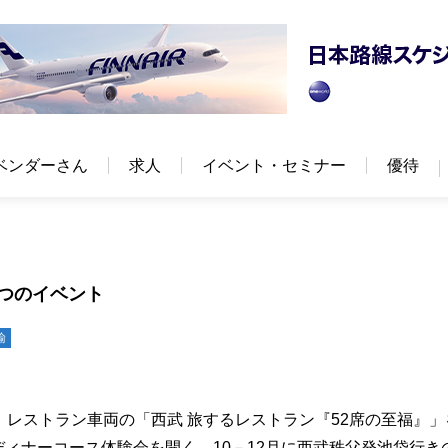
ベンダーさん
求人
イベント・セミナー
優待
2つのイベント
輸
間、レストラン車両の「西武 旅するレストラン『52席の至福』」
ディナーコース体験会を開く。10－12月に西武秩父発池袋行き