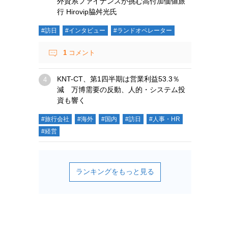
外資系ファイナンスが挑む高付加価値旅
行 Hirovip脇舛光氏
#訪日
#インタビュー
#ランドオペレーター
1
コメント
KNT-CT、第1四半期は営業利益53.3％
減 万博需要の反動、人的・システム投
資も響く
#旅行会社
#海外
#国内
#訪日
#人事・HR
#経営