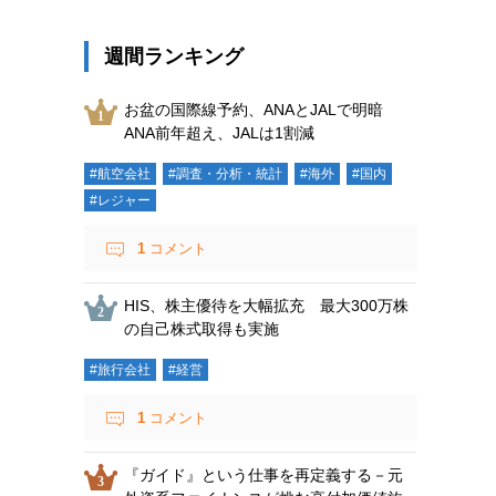
週間ランキング
お盆の国際線予約、ANAとJALで明暗
ANA前年超え、JALは1割減
#航空会社
#調査・分析・統計
#海外
#国内
#レジャー
1
コメント
HIS、株主優待を大幅拡充 最大300万株
の自己株式取得も実施
#旅行会社
#経営
1
コメント
『ガイド』という仕事を再定義する－元