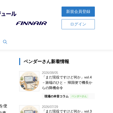
新規会員登録
ログイン
ベンダーさん新着情報
2026/08/05
「まだ現役ですけど何か」vol.4
－旅端のひと－ 帰国便で機長か
らの降機命令
現場の本音コラム
を使
2026/07/29
「まだ現役ですけど何か」vol.3
の車