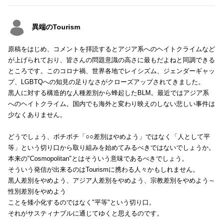
異端のTourism
原稿をはじめ、コメントを拝読するとアジア系へのヘイトクライムなど
が上げられており、皆さんの問題意識の高さに最もだよねと同調できる
ところです。このコロナ禍、世界各地でレイシズム、ジェンダーギャッ
プ、LGBTQへの知見の足りなさがクローズアップされてきました。
黒人に対する構造的な人種差別から蜂起したBLM。最近ではアジア系
へのヘイトクライム。国内でも海外と変わり映えのしない悲しい事件は
少なくありません。
どうでしょう、ボチボチ「○○差別はやめよう」ではなく「人として平
等」という切り口から取り組みを始めてみるべきではないでしょうか。
本来の"Cosmopolitan"とはそういう意味であるべきでしょう。
そういう発信が出来るのはTourismに携わる人々かもしれません。
黒人差別をやめよう、アジア人差別をやめよう、宗教差別をやめよう～
性別差別をやめよう
ことを矮小化するのではなく"平等"という切り口。
それがサスティナブルに通じてゆくと思えるのです。