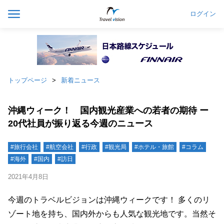
ログイン
トップページ
新着ニュース
沖縄ウィーク！ 国内観光産業への若者の期待 ー
20代社員が振り返る今週のニュース
#旅行会社
#航空会社
#行政
#観光局
#ホテル・旅館
#コラム
#海外
#国内
#訪日
2021年4月8日
今週のトラベルビジョンは沖縄ウィークです！ 多くのリ
ゾート地を持ち、国内外からも人気な観光地です。当然そ