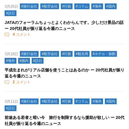
3月25日
#旅行会社
#航空会社
#行政
#コラム
#海外
#国内
#訪日
JATAのフォーラムちょっとよくわからんです。少しだけ景品の話
ー 20代社員が振り返る今週のニュース
4
コメント
3月18日
#旅行会社
#航空会社
#行政
#観光局
#ホテル・旅館
#海外
#国内
#訪日
平成生まれがリアル店舗を使うことはあるのか ー 20代社員が振り
返る今週のニュース
2
コメント
3月11日
#旅行会社
#航空会社
#行政
#コラム
#海外
#国内
#訪日
前途ある若者と暗い今 旅行を制限するなら援助が欲しい ー 20代
社員が振り返る今週のニュース