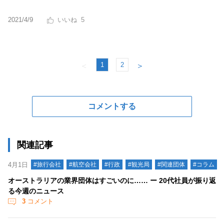
2021/4/9
5
1
2
＜
＞
コメントする
関連記事
4月1日
#旅行会社
#航空会社
#行政
#観光局
#関連団体
#コラム
オーストラリアの業界団体はすごいのに…… ー 20代社員が振り返
る今週のニュース
3
コメント