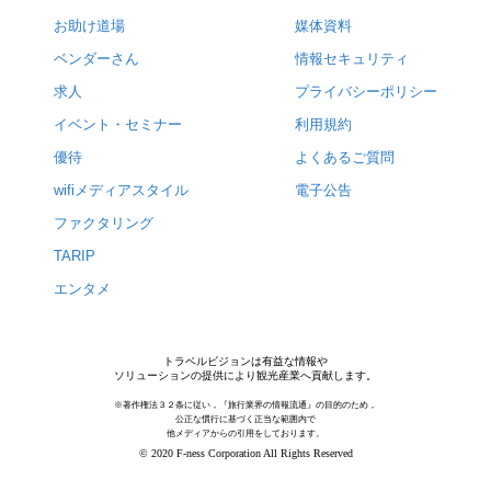
お助け道場
媒体資料
ベンダーさん
情報セキュリティ
求人
プライバシーポリシー
イベント・セミナー
利用規約
優待
よくあるご質問
wifiメディアスタイル
電子公告
ファクタリング
TARIP
エンタメ
トラベルビジョンは有益な情報や
ソリューションの提供により観光産業へ貢献します。
※著作権法３２条に従い，『旅行業界の情報流通』の目的のため，
公正な慣行に基づく正当な範囲内で
他メディアからの引用をしております。
© 2020 F-ness Corporation All Rights Reserved