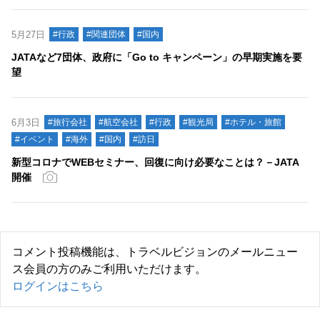
5月27日
#行政
#関連団体
#国内
JATAなど7団体、政府に「Go to キャンペーン」の早期実施を要
望
6月3日
#旅行会社
#航空会社
#行政
#観光局
#ホテル・旅館
#イベント
#海外
#国内
#訪日
新型コロナでWEBセミナー、回復に向け必要なことは？－JATA
開催
コメント投稿機能は、トラベルビジョンのメールニュー
ス会員の方のみご利用いただけます。
ログインはこちら