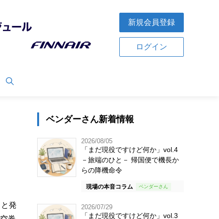
新規会員登録
ログイン
ベンダーさん新着情報
2026/08/05
「まだ現役ですけど何か」vol.4
－旅端のひと－ 帰国便で機長か
らの降機命令
現場の本音コラム
ると発
2026/07/29
「まだ現役ですけど何か」vol.3
航空券