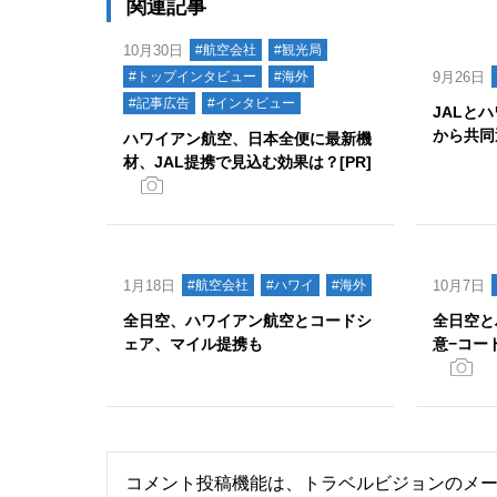
関連記事
10月30日
#航空会社
#観光局
#トップインタビュー
#海外
9月26日
#記事広告
#インタビュー
JALと
から共同
ハワイアン航空、日本全便に最新機
材、JAL提携で見込む効果は？[PR]
1月18日
#航空会社
#ハワイ
#海外
10月7日
全日空、ハワイアン航空とコードシ
全日空と
ェア、マイル提携も
意−コー
コメント投稿機能は、トラベルビジョンのメ