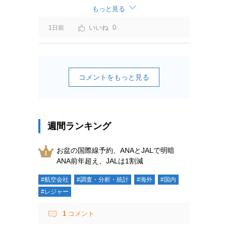
ーチャージ＝利益」と判断されますよ。
もっと見る
0
1日前
コメントをもっと見る
週間ランキング
お盆の国際線予約、ANAとJALで明暗
ANA前年超え、JALは1割減
#航空会社
#調査・分析・統計
#海外
#国内
#レジャー
1
コメント