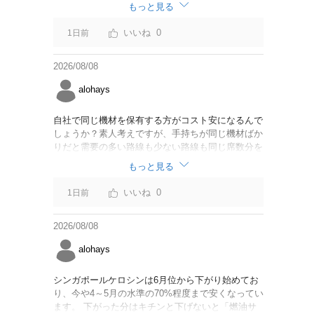
なければいいですが。
もっと見る
0
1日前
2026/08/08
alohays
自社で同じ機材を保有する方がコスト安になるんで
しょうか？素人考えですが、手持ちが同じ機材ばか
りだと需要の多い路線も少ない路線も同じ席数分を
供給することになるので、需要が多い路線には大型
もっと見る
機材を当て、少ない路線には小型機材を当てるな
ど、席数を調整するにはリース契約の方が対応しや
0
1日前
すいと思いました。
2026/08/08
alohays
シンガポールケロシンは6月位から下がり始めてお
り、今や4～5月の水準の70%程度まで安くなってい
ます。 下がった分はキチンと下げないと「燃油サ