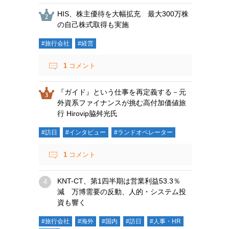
HIS、株主優待を大幅拡充 最大300万株
の自己株式取得も実施
#旅行会社
#経営
1
コメント
『ガイド』という仕事を再定義する－元
外資系ファイナンスが挑む高付加価値旅
行 Hirovip脇舛光氏
#訪日
#インタビュー
#ランドオペレーター
1
コメント
KNT-CT、第1四半期は営業利益53.3％
減 万博需要の反動、人的・システム投
資も響く
#旅行会社
#海外
#国内
#訪日
#人事・HR