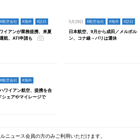
#航空会社
#海外
#訪日
5月29日
#航空会社
#海外
#訪日
ハワイアンが業務提携、来夏
日本航空、9月から成田／メルボル
運航、ATI申請も
ン、コナ線－パリは運休
#航空会社
#海外
ハワイアン航空、提携を合
ドシェアやマイレージで
ールニュース会員の方のみご利用いただけます。