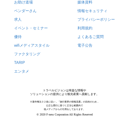
お助け道場
媒体資料
ベンダーさん
情報セキュリティ
求人
プライバシーポリシー
イベント・セミナー
利用規約
優待
よくあるご質問
wifiメディアスタイル
電子公告
ファクタリング
TARIP
エンタメ
トラベルビジョンは有益な情報や
ソリューションの提供により観光産業へ貢献します。
※著作権法３２条に従い，『旅行業界の情報流通』の目的のため，
公正な慣行に基づく正当な範囲内で
他メディアからの引用をしております。
© 2020 F-ness Corporation All Rights Reserved