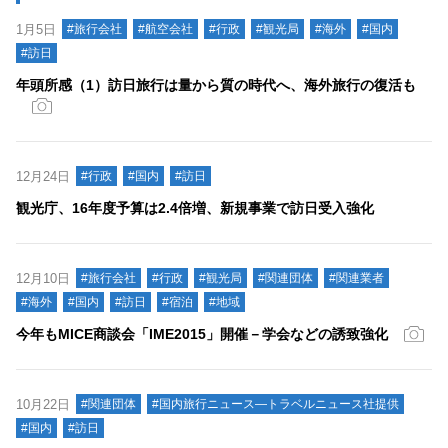
1月5日
#旅行会社
#航空会社
#行政
#観光局
#海外
#国内
#訪日
年頭所感（1）訪日旅行は量から質の時代へ、海外旅行の復活も
12月24日
#行政
#国内
#訪日
観光庁、16年度予算は2.4倍増、新規事業で訪日受入強化
12月10日
#旅行会社
#行政
#観光局
#関連団体
#関連業者
#海外
#国内
#訪日
#宿泊
#地域
今年もMICE商談会「IME2015」開催－学会などの誘致強化
10月22日
#関連団体
#国内旅行ニュース―トラベルニュース社提供
#国内
#訪日