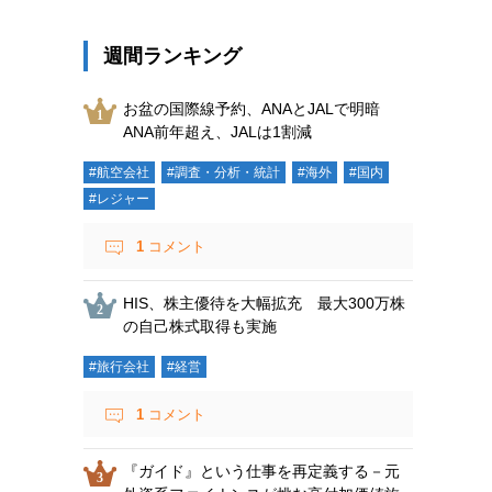
週間ランキング
お盆の国際線予約、ANAとJALで明暗
ANA前年超え、JALは1割減
#航空会社
#調査・分析・統計
#海外
#国内
#レジャー
1
コメント
HIS、株主優待を大幅拡充 最大300万株
の自己株式取得も実施
#旅行会社
#経営
1
コメント
『ガイド』という仕事を再定義する－元