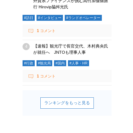
外資系ファイナンスが挑む高付加価値旅
行 Hirovip脇舛光氏
#訪日
#インタビュー
#ランドオペレーター
1
コメント
【速報】観光庁で長官交代、木村典央氏
が就任へ JNTOも理事人事
#行政
#観光局
#国内
#人事・HR
1
コメント