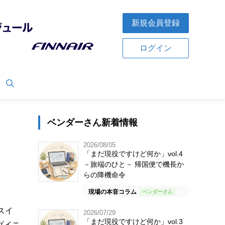
新規会員登録
ログイン
ベンダーさん新着情報
2026/08/05
「まだ現役ですけど何か」vol.4
－旅端のひと－ 帰国便で機長か
らの降機命令
現場の本音コラム
スイ
2026/07/29
「まだ現役ですけど何か」vol.3
ダイニ