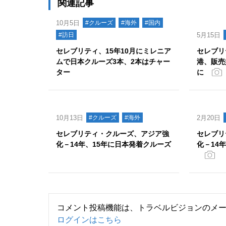
関連記事
10月5日
#クルーズ
#海外
#国内
#訪日
5月15日
セレブリティ、15年10月にミレニア
セレブリ
ムで日本クルーズ3本、2本はチャー
港、販売
ター
に
10月13日
#クルーズ
#海外
2月20日
セレブリティ・クルーズ、アジア強
セレブリ
化－14年、15年に日本発着クルーズ
化－14
コメント投稿機能は、トラベルビジョンのメ
ログインはこちら