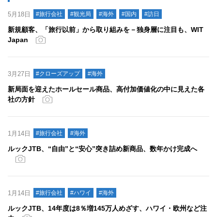
5月18日
#旅行会社
#観光局
#海外
#国内
#訪日
新規顧客、「旅行以前」から取り組みを－独身層に注目も、WIT
Japan
3月27日
#クローズアップ
#海外
新局面を迎えたホールセール商品、高付加価値化の中に見えた各
社の方針
1月14日
#旅行会社
#海外
ルックJTB、“自由”と“安心”突き詰め新商品、数年かけ完成へ
1月14日
#旅行会社
#ハワイ
#海外
ルックJTB、14年度は8％増145万人めざす、ハワイ・欧州など注