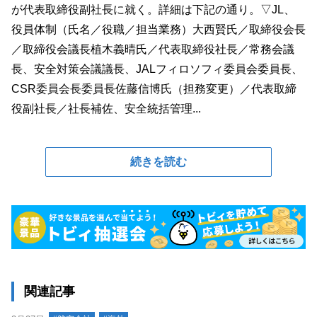
が代表取締役副社長に就く。詳細は下記の通り。▽JL、
役員体制（氏名／役職／担当業務）大西賢氏／取締役会長
／取締役会議長植木義晴氏／代表取締役社長／常務会議
長、安全対策会議議長、JALフィロソフィ委員会委員長、
CSR委員会長委員長佐藤信博氏（担務変更）／代表取締
役副社長／社長補佐、安全統括管理...
続きを読む
関連記事