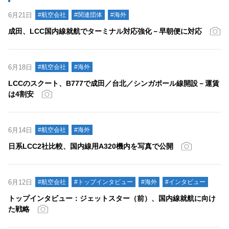
6月21日
#航空会社
#関連団体
#海外
成田、LCC国内線就航でターミナル対応強化－早朝便に対応
6月18日
#航空会社
#海外
LCCのスクート、B777で成田／台北／シンガポール線開設－運賃
は4割安
6月14日
#航空会社
#海外
日系LCC2社比較、国内線用A320機内を写真で公開
6月12日
#航空会社
#トップインタビュー
#海外
#インタビュー
トップインタビュー：ジェットスター（前）、国内線就航に向け
た戦略