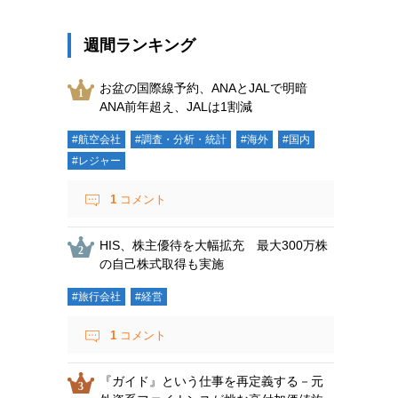
週間ランキング
お盆の国際線予約、ANAとJALで明暗
ANA前年超え、JALは1割減
#航空会社
#調査・分析・統計
#海外
#国内
#レジャー
1
コメント
HIS、株主優待を大幅拡充 最大300万株
の自己株式取得も実施
#旅行会社
#経営
1
コメント
『ガイド』という仕事を再定義する－元