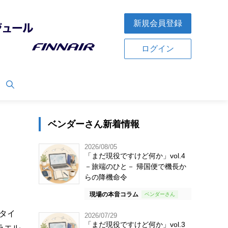
新規会員登録
ログイン
ベンダーさん新着情報
2026/08/05
「まだ現役ですけど何か」vol.4
－旅端のひと－ 帰国便で機長か
らの降機命令
現場の本音コラム
タイ
2026/07/29
「まだ現役ですけど何か」vol.3
ラエル