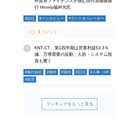
外資系ファイナンスが挑む高付加価値旅
行 Hirovip脇舛光氏
#訪日
#インタビュー
#ランドオペレーター
1
コメント
KNT-CT、第1四半期は営業利益53.3％
減 万博需要の反動、人的・システム投
資も響く
#旅行会社
#海外
#国内
#訪日
#人事・HR
#経営